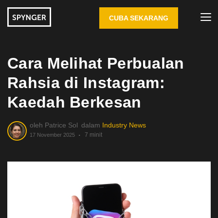
CUBA SEKARANG
Cara Melihat Perbualan
Rahsia di Instagram:
Kaedah Berkesan
oleh
Patrice Sol
dalam
Industry News
7 minit
17 November 2025