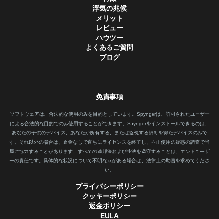
浮気の兆候
メリット
レビュー
ハウツー
よくあるご質問
ブログ
免責事項
ソフトウェアは、合法的な使用のみを目的としています。Spyngerは、許可されたユーザー
による合法的な目的でのみ使用することができます。Spyngerをインストールできるのは、
あなたの子供のデバイス、あなたが所有する、または監視する許可を得たデバイスのみで
す。それ以外の場合は、返金なしで直ちにライセンスを終了し、不正使用の疑惑の調査で当
局に協力することがあります。すべての連邦法および州法を遵守することは、エンドユーザ
ーの責任です。具体的な状況について不明な点がある場合は、法律上の助言を求めてくださ
い。
プライバシーポリシー
クッキーポリシー
返金ポリシー
EULA