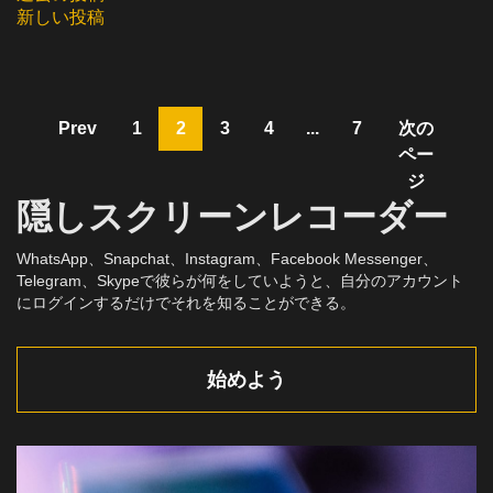
投
新しい投稿
稿
ナ
ビ
Prev
1
2
3
4
...
7
次の
ペー
ゲ
ジ
隠しスクリーンレコーダー
ー
シ
WhatsApp、Snapchat、Instagram、Facebook Messenger、
Telegram、Skypeで彼らが何をしていようと、自分のアカウント
ョ
にログインするだけでそれを知ることができる。
ン
始めよう