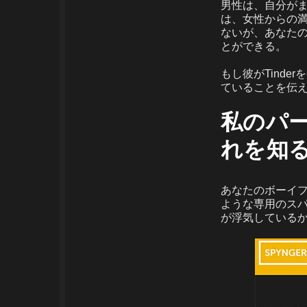
男性は、自分がま
は、女性からの
ないが、あなた
とができる。
もし彼がTind
ていることを伝
私のパー
れを知
あなたのボーイフレ
ような専用のス
が浮気している