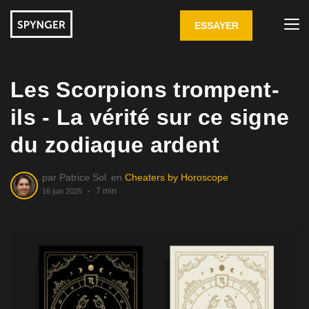
ESSAYER
Les Scorpions trompent-
ils - La vérité sur ce signe
du zodiaque ardent
par
Patrice Sol
en
Cheaters by Horoscope
7 min
16 juin 2025