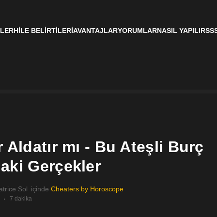
KLER
HILE BELIRTILERI
AVANTAJLAR
YORUMLAR
NASIL YAPILIR
SS
 Aldatır mı - Bu Ateşli Burç
aki Gerçekler
atrice Sol
içinde
Cheaters by Horoscope
7 dakika