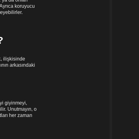
. Ayrıca koruyucu
yebilirler.
?
 ilişkisinde
ının arkasındaki
İyi giyinmeyi,
lir. Unutmayın, o
rtları her zaman