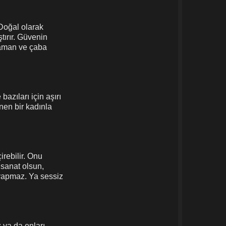
 Doğal olarak
tırır. Güvenin
zaman ve çaba
azıları için aşırı
nen bir kadınla
rebilir. Onu
 sanat olsun,
i yapmaz. Ya sessiz
z ya da onları