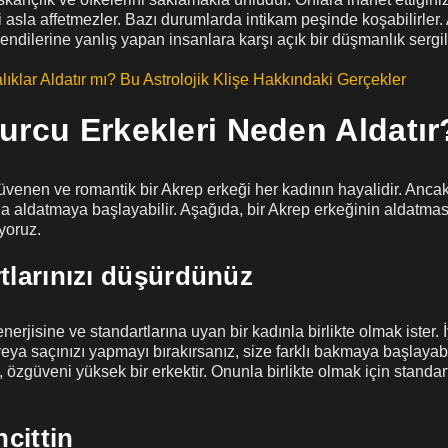
sizi asla affetmezler. Bazı durumlarda intikam peşinde koşabilirler
endilerine yanlış yapan insanlara karşı açık bir düşmanlık sergile
lıklar Aldatır mı? Bu Astrolojik Klişe Hakkındaki Gerçekler
urcu Erkekleri Neden Aldatır
üvenen ve romantik bir Akrep erkeği her kadının hayalidir. Ancak,
a aldatmaya başlayabilir. Aşağıda, bir Akrep erkeğinin aldatmas
yoruz.
rtlarınızı düşürdünüz
nerjisine ve standartlarına uyan bir kadınla birlikte olmak ister. 
ya saçınızı yapmayı bırakırsanız, size farklı bakmaya başlayabi
n, özgüveni yüksek bir erkektir. Onunla birlikte olmak için standa
ncittin