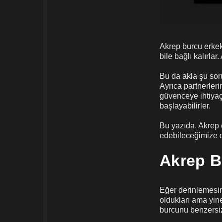
Akrep burcu erkek
bile bağlı kalırlar
Bu da akla şu soru
Ayrıca partnerlerin
güvenceye ihtiyaç
başlayabilirler.
Bu yazıda, Akrep e
edebileceğimize 
Akrep B
Eğer derinlemesin
oldukları ama yine
burcunu benzersiz 