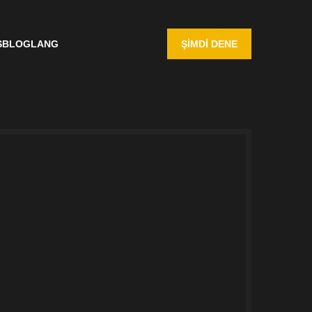
S
BLOG
LANG
ŞIMDI DENE