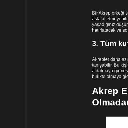
Bir Akrep erkeği s
asla affetmeyebili
yaşadığınız düşünc
hatırlatacak ve s
3. Tüm kut
Akrepler daha azı
tanışabilir. Bu ki
aldatmaya girmese 
birlikte olmaya gi
Akrep E
Olmadan