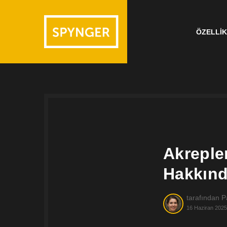
ÖZELLI
Akrepler
Hakkınd
tarafından
P
16 Haziran 2025