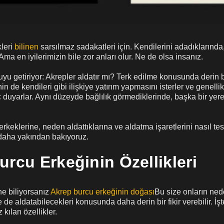
leri
bilinen
sarsılmaz sadakatleri için. Kendilerini adadıklarınd
. Ama en iyilerimizin bile zor anları olur. Ne de olsa insanız.
yu getiriyor: Akrepler aldatır mı? Terk edilme konusunda derin bi
in de kendileri gibi ilişkiye yatırım yapmasını isterler ve genellik
 duyarlar. Aynı düzeyde bağlılık görmediklerinde, başka bir ye
rkeklerine, neden aldattıklarına ve aldatma işaretlerini nasıl tes
daha yakından bakıyoruz.
urcu Erkeğinin Özellikleri
e biliyorsanız
Akrep burcu erkeğinin doğası
Bu size onların ned
 de aldatabilecekleri konusunda daha derin bir fikir verebilir. İşt
kılan özellikler.