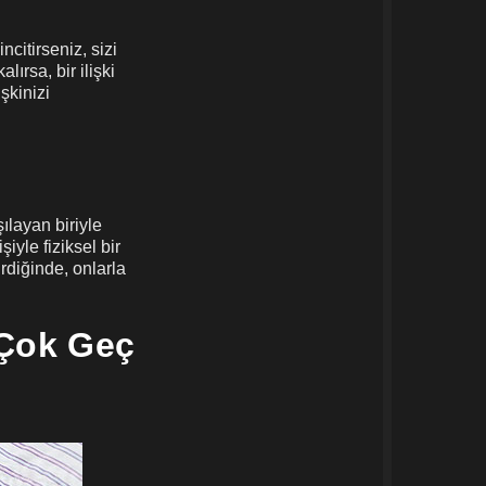
ncitirseniz, sizi
ırsa, bir ilişki
şkinizi
ılayan biriyle
iyle fiziksel bir
rdiğinde, onlarla
 Çok Geç