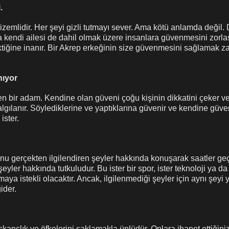
.
izemlidir. Her şeyi gizli tutmayı sever. Ama kötü anlamda değil.
a kendi ailesi de dahil olmak üzere insanlara güvenmesini zorlaş
tiğine inanır. Bir Akrep erkeğinin size güvenmesini sağlamak 
nıyor
 bir adam. Kendine olan güveni çoğu kişinin dikkatini çeker ve b
lgılanır. Söylediklerine ve yaptıklarına güvenir ve kendine güve
ister.
nu gerçekten ilgilendiren şeyler hakkında konuşarak saatler geçi
yler hakkında tutkuludur. Bu ister bir spor, ister teknoloji ya da
maya istekli olacaktır. Ancak, ilgilenmediği şeyler için aynı şey
ider.
skançlık ve öfkelerini saklamakla ünlüdür. Onlara ihanet ettiğini