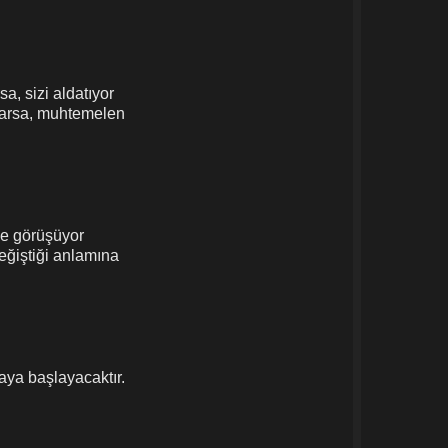
a, sizi aldatıyor
orlarsa, muhtemelen
yle görüşüyor
değiştiği anlamına
aya başlayacaktır.