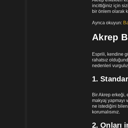
incittiğiniz için 
bir önlem olarak k
Ayrıca okuyun:
Ba
Akrep B
Esprili, kendine g
rahatsız olduğund
nedenleri vurgulu
1. Standa
Bir Akrep erkeği, e
makyaj yapmayı ve
ne istediğini bile
korumalısınız.
2. Onları i