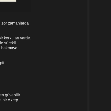
a, zor zamanlarda
r korkuları vardır.
le sürekli
re bakmaya
pit
en güvenilir
e bir Akrep