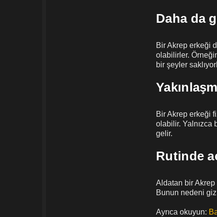
Daha da gi
Bir Akrep erkeği 
olabilirler. Örneğ
bir şeyler saklıyorl
Yakınlaşm
Bir Akrep erkeği f
olabilir. Yalnızca
gelir.
Rutinde a
Aldatan bir Akrep
Bunun nedeni gizl
Ayrıca okuyun:
Ba