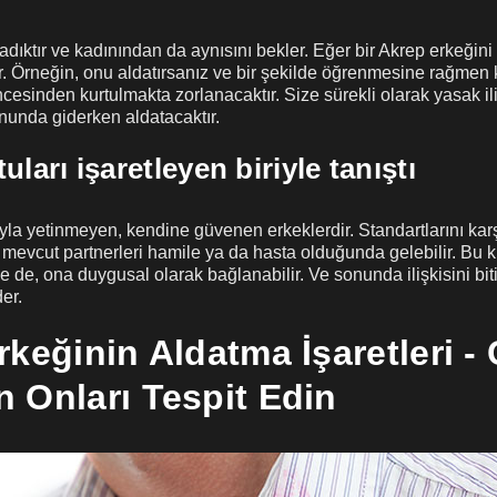
adıktır ve kadınından da aynısını bekler. Eğer bir Akrep erkeğini i
r. Örneğin, onu aldatırsanız ve bir şekilde öğrenmesine rağmen kal
esinden kurtulmakta zorlanacaktır. Size sürekli olarak yasak ili
onunda giderken aldatacaktır.
uları işaretleyen biriyle tanıştı
yla yetinmeyen, kendine güvenen erkeklerdir. Standartlarını karş
şi mevcut partnerleri hamile ya da hasta olduğunda gelebilir. Bu kiş
de, ona duygusal olarak bağlanabilir. Ve sonunda ilişkisini biti
der.
rkeğinin Aldatma İşaretleri -
 Onları Tespit Edin