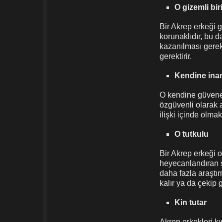
O gizemli biri
Bir Akrep erkeği g
korunaklıdır, bu d
kazanılması gerek
gerektirir.
Kendine ina
O kendine güvenen
özgüvenli olarak a
ilişki içinde olmak 
O tutkulu
Bir Akrep erkeği o
heyecanlandıran şe
daha fazla araştır
kalır ya da çekip g
Kin tutar
Akrep erkekleri kı