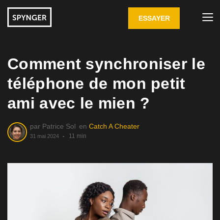
ESSAYER
Comment synchroniser le
téléphone de mon petit
ami avec le mien ?
par
Patrice Sol
en
Catch A Cheater
11 min
31 mai 2024