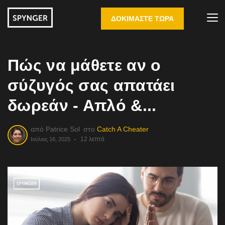
ΔΟΚΙΜΆΣΤΕ ΤΏΡΑ
Πώς να μάθετε αν ο
σύζυγός σας απατάει
δωρεάν - Απλό &...
από
Patrice Sol
στο
Catch A Cheater
12 λεπτά
Ιούλιος 16, 2025