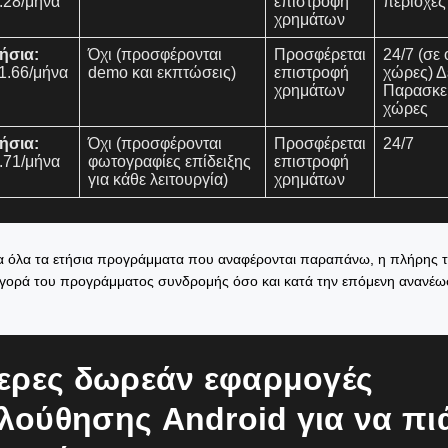
.28/μήνα
επιστροφή
περιοχές
χρημάτων
ήσια:
Όχι (προσφέρονται
Προσφέρεται
24/7 (σε
1.66/μήνα
demo και εκπτώσεις)
επιστροφή
χώρες) Δ
χρημάτων
Παρασκε
χώρες
ήσια:
Όχι (προσφέρονται
Προσφέρεται
24/7
.71/μήνα
φωτογραφίες επίδειξης
επιστροφή
για κάθε λειτουργία)
χρημάτων
α όλα τα ετήσια προγράμματα που αναφέρονται παραπάνω, η πλήρης τ
αγορά του προγράμματος συνδρομής όσο και κατά την επόμενη ανανέω
ερες δωρεάν εφαρμογές
ούθησης Android για να πι