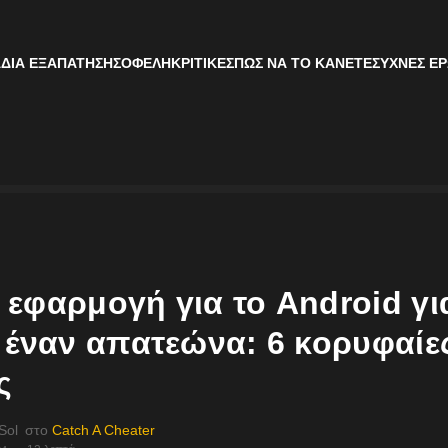
ΔΙΑ ΕΞΑΠΆΤΗΣΗΣ
ΟΦΈΛΗ
ΚΡΙΤΙΚΈΣ
ΠΏΣ ΝΑ ΤΟ ΚΆΝΕΤΕ
ΣΥΧΝΈΣ ΕΡ
εφαρμογή για το Android γι
 έναν απατεώνα: 6 κορυφαίε
ς
Sol
στο
Catch A Cheater