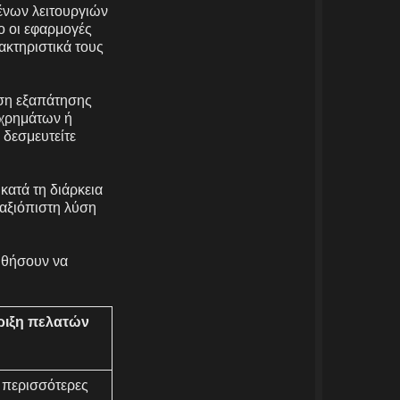
ένων λειτουργιών
ο οι εφαρμογές
ακτηριστικά τους
υση εξαπάτησης
 χρημάτων ή
 δεσμευτείτε
κατά τη διάρκεια
αξιόπιστη λύση
ηθήσουν να
ιξη πελατών
ς περισσότερες