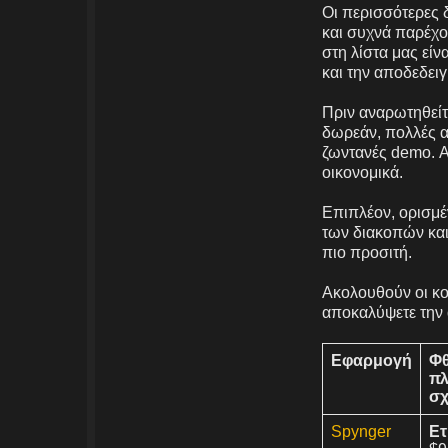
Οι περισσότερες
και συχνά παρέχο
στη λίστα μας εί
και την αποδεδειγ
Πριν αναρωτηθείτ
δωρεάν, πολλές 
ζωντανές demo. Αυ
οικονομικά.
Επιπλέον, ορισμέ
των διακοπών και
πιο προσιτή.
Ακολουθούν οι κ
αποκαλύψετε την 
Εφαρμογή
Φ
π
σχ
Spynger
Ετ