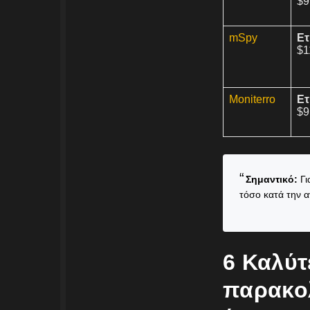
$9
mSpy
Ετ
$1
Moniterro
Ετ
$9
Σημαντικό:
Γι
τόσο κατά την 
6 Καλύτ
παρακολ