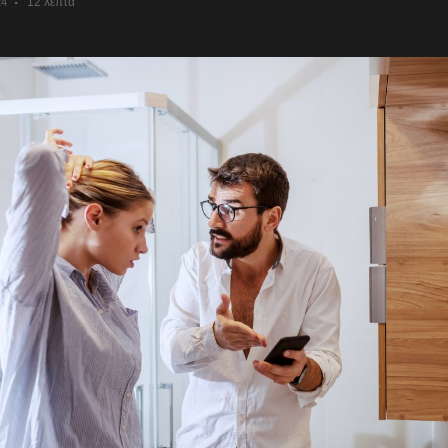
12 λεπτά
24