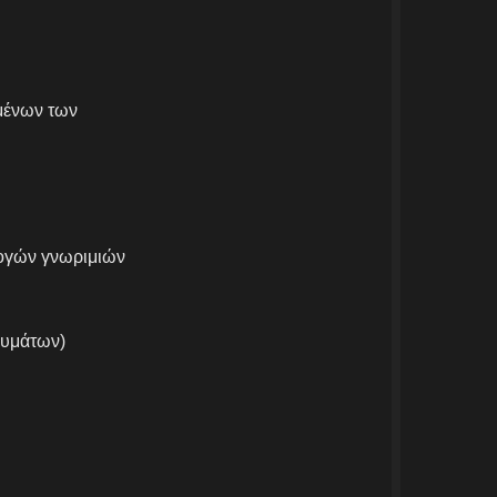
μένων των
ογών γνωριμιών
νυμάτων)