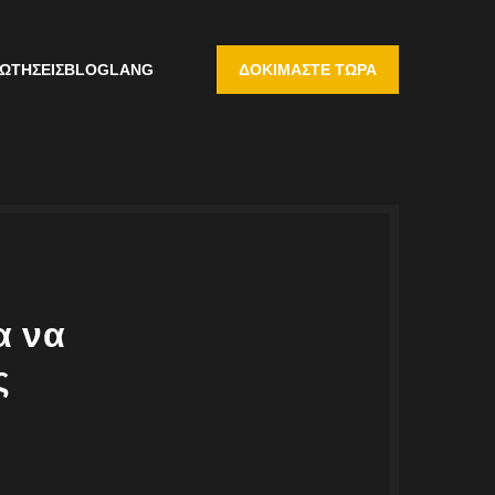
ΩΤΉΣΕΙΣ
BLOG
LANG
ΔΟΚΙΜΆΣΤΕ ΤΏΡΑ
α να
ς