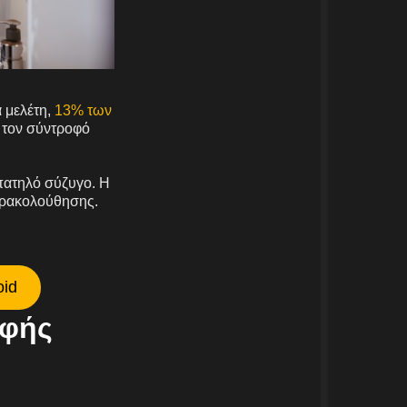
 μελέτη,
13% των
 τον σύντροφό
απατηλό σύζυγο. Η
αρακολούθησης.
oid
υφής