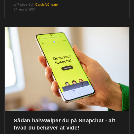
af
Patrice Sol
i
Catch A Cheater
14. marts 2024
Sådan halvswiper du på Snapchat - alt
hvad du behøver at vide!