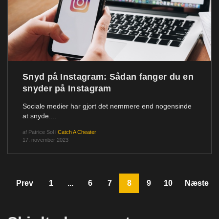
Snyd på Instagram: Sådan fanger du en
snyder på Instagram
Sociale medier har gjort det nemmere end nogensinde
at snyde....
af
Patrice Sol
i
Catch A Cheater
17. november 2023
Prev
1
...
6
7
8
9
10
Næste