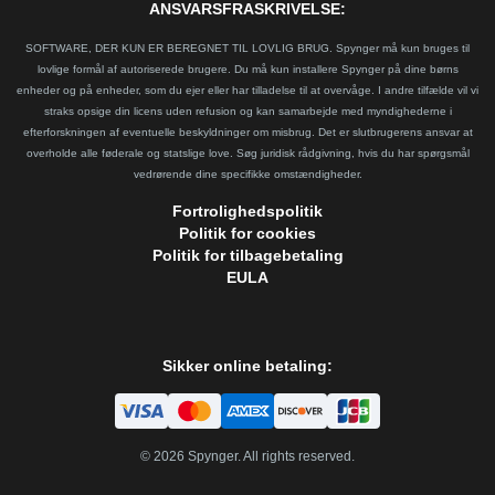
ANSVARSFRASKRIVELSE:
SOFTWARE, DER KUN ER BEREGNET TIL LOVLIG BRUG. Spynger må kun bruges til
lovlige formål af autoriserede brugere. Du må kun installere Spynger på dine børns
enheder og på enheder, som du ejer eller har tilladelse til at overvåge. I andre tilfælde vil vi
straks opsige din licens uden refusion og kan samarbejde med myndighederne i
efterforskningen af eventuelle beskyldninger om misbrug. Det er slutbrugerens ansvar at
overholde alle føderale og statslige love. Søg juridisk rådgivning, hvis du har spørgsmål
vedrørende dine specifikke omstændigheder.
Fortrolighedspolitik
Politik for cookies
Politik for tilbagebetaling
EULA
Sikker online betaling:
©
2026
Spynger. All rights reserved.