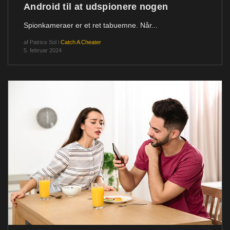
Android til at udspionere nogen
Spionkameraer er et ret tabuemne. Når...
af
Patrice Sol
i
Catch A Cheater
5. februar 2024