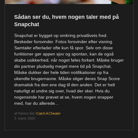
Sådan ser du, hvem nogen taler med på
Snapchat
Snapchat er bygget op omkring privatlivets fred.
Beskeder forsvinder. Fotos forsvinder efter visning.
Samtaler efterlader ofte kun få spor. Selv om disse
funktioner gør appen sjov og spontan, kan de også
skabe usikkerhed, når noget føles forkert. Måske bruger
din partner pludselig meget mere tid på Snapchat.
Måske dukker der hele tiden notifikationer op fra
ukendte brugernavne. Måske stiger deres Snap Score
dramatisk fra den ene dag til den anden. Det er helt
naturligt at undre sig over, hvad der sker. Hvis du
nogensinde har prøvet at se, hvem nogen snapper
med, har du allerede...
af
Patrice Sol
i
Catch A Cheater
3. marts 2026