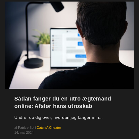
Sådan fanger du en utro ægtemand
online: Afslør hans utroskab
Undrer du dig over, hvordan jeg fanger min...
af
Patrice Sol
i
Catch A Cheater
14. maj 2024