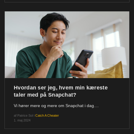
Hvordan ser jeg, hvem min kæreste
taler med på Snapchat?
Vi hører mere og mere om Snapchat i dag....
af
Patrice Sol
i
Catch A Cheater
1. maj 2024