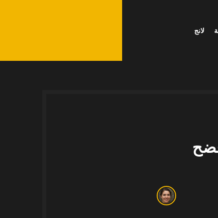
ة
لانج
جرّب الآن
فضح