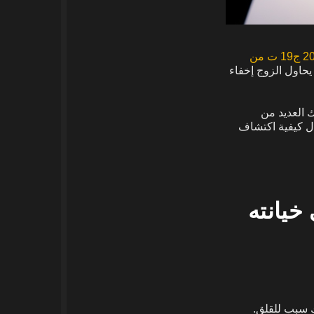
201 ج19 ت من
يحاول الزوج إخفاء
 العديد من
ال كيفية اكتشاف
علامات على خيانته
 سبب للقلق.