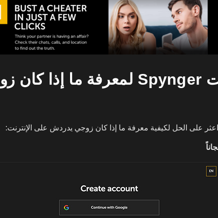
كيفية تثبيت Spynger لمعرفة ما إذا كا
اعثر على الحل لكيفية معرفة ما إذا كان زوجي يدردش على الإنترنت: