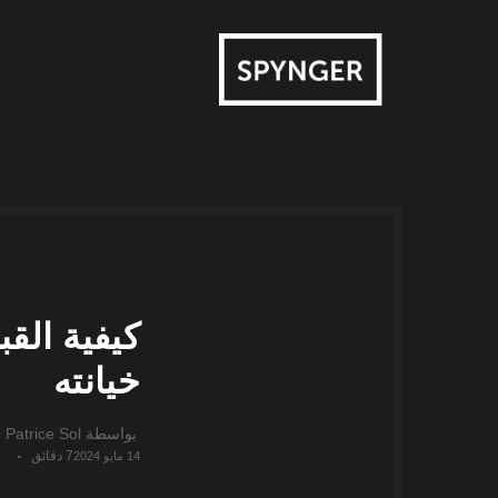
كيفية الق
خيانته
بواسطة
Patrice Sol
7 دقائق
14 مايو 2024