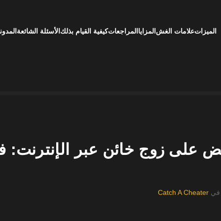
الميزات
علامات الغش
المزايا
المراجعات
كيفية القيام بذلك
الأسئلة الشائعة
المدون
بض على زوج خائن عبر الإنترنت: 
في
Catch A Cheater