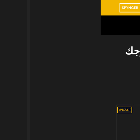
ن زوجك