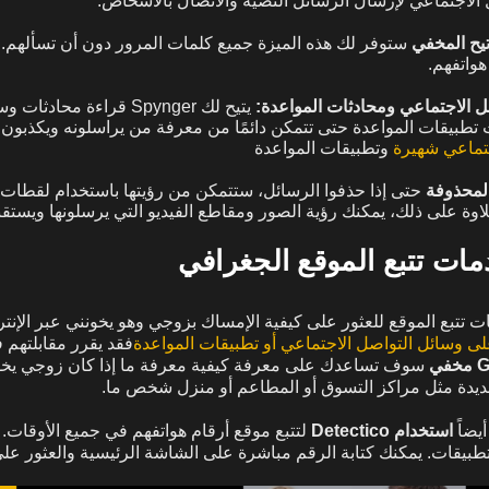
الاجتماعي لإرسال الرسائل النصية والاتصال بالأشخاص.
تيح المخفي
ستوفر لك هذه الميزة جميع كلمات المرور دون أن تسألهم. 
هواتفهم.
ل الاجتماعي ومحادثات المواعدة:
يتيح لك Spynger قراءة محاد
 تطبيقات المواعدة حتى تتمكن دائمًا من معرفة من يراسلونه ويكذبون 
وتطبيقات المواعدة
لمحذوفة
حتى إذا حذفوا الرسائل، ستتمكن من رؤيتها باستخدام لقطات
ة على ذلك، يمكنك رؤية الصور ومقاطع الفيديو التي يرسلونها ويستقبل
ات تتبع الموقع الجغرافي
وسائل التواصل الاجتماعي أو تطبيقات المواعدة
فقد يقرر مقابلتهم ف
سوف تساعدك على معرفة كيفية معرفة ما إذا كان زوجي يخونني 
ديدة مثل مراكز التسوق أو المطاعم أو منزل شخص ما.
يضاً
استخدام Detectico
لتتبع موقع أرقام هواتفهم في جميع الأوقات. ل
تطبيقات. يمكنك كتابة الرقم مباشرة على الشاشة الرئيسية والعثور عل