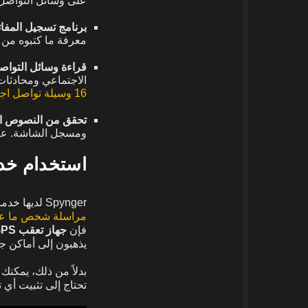
على وسائل التواصل 
برنامج تسجيل المفا
معرفة ما كتبوه من 
قراءة وسائل التواص
الاجتماعي ومحادثات
16 وسيلة تواصل اجتماعي شهيرة
تحقق من النصوص ا
ومسجل الشاشة. علاو
استخدام خدم
Spynger لديها خدمات تتبع الموقع للعثور على كيفية الإمساك بزوجي وهو يخونني عبر الإنترنت. إذا كان زوجك
مراسلة شخص ما على 
فإن
جهاز تعقب GPS مخفي
يذهبون إلى أماكن ج
بدلاً من ذلك، يمكنك أ
تحتاج إلى تثبيت أي 