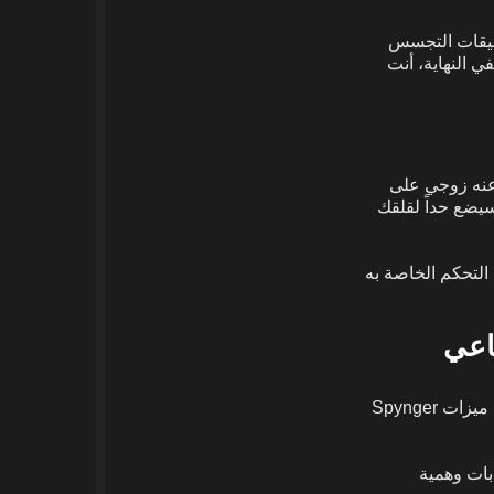
طبيقات التجسس
ي النهاية، أنت
ث عنه زوجي على
 سيضع حداً لقلقك
التحكم الخاصة به
اعي
يتميز Spynger بسرعة التثبيت ولا يستنزف البطارية حتى لا يشك زوجك في الأمر. فيما يلي ميزات Spynger
بات وهمية