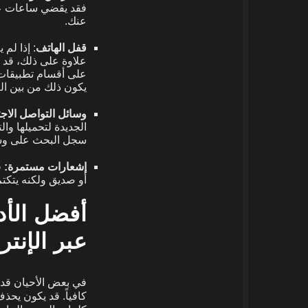
فقد يقضي ساعات على
عنك.
قفل الهاتف
: إذا لم
علاوة على ذلك، قد ي
على أقسام تطبيقات 
يكون ذلك من بين ال
وسائل التواصل الاج
الجديدة لتحميلها و
سجل البحث على وسائ
إشعارات مستمرة:
ق
أو صديق ولكنه يتكتم
أفضل الأد
عبر الإنتر
في بعض الأحيان قد 
كافياً. قد يكون يح