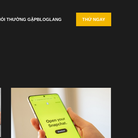
HỎI THƯỜNG GẶP
BLOG
LANG
THỬ NGAY