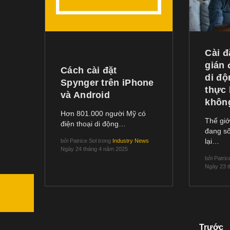
Cài 
gián 
Cách cài đặt
di độ
Spynger trên iPhone
thực
và Android
khôn
Hơn 801.000 người Mỹ có
Thế giớ
điện thoại di động…
đang s
lại…
bởi
Patrice Sol
trong
Industry News
Ngày 24 tháng 4 năm 2025
bởi
Patric
Ngày 23 
Trước