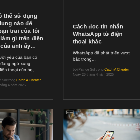
ó thể sử dụng
dụng nào để
Cách đọc tin nhắn
ạn trai của tôi
WhatsApp từ điện
làm gì trên điện
thoại khác
 của anh ấy…
WhatsApp đã phát triển vượt
ười yêu của bạn có
bậc trong…
i đáng ngờ xung
iện thoại của họ,…
bởi
Patrice Sol
trong
Catch A Cheater
Ngày 26 tháng 4 năm 2025
e Sol
trong
Catch A Cheater
tháng 4 năm 2025