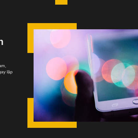
h
am,
gay lập