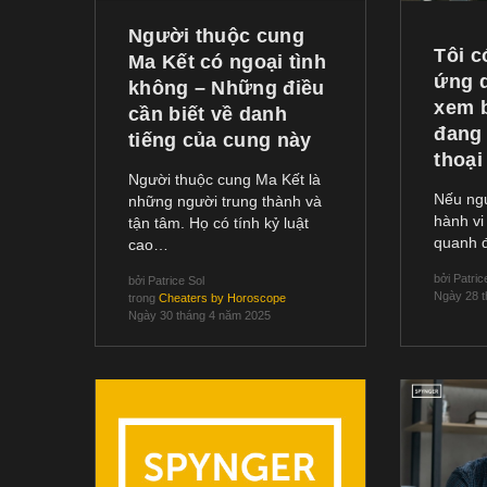
Người thuộc cung
Tôi c
Ma Kết có ngoại tình
ứng 
không – Những điều
xem b
cần biết về danh
đang 
tiếng của cung này
thoại
Người thuộc cung Ma Kết là
Nếu ng
những người trung thành và
hành v
tận tâm. Họ có tính kỷ luật
quanh đ
cao…
bởi
Patric
bởi
Patrice Sol
Ngày 28 
trong
Cheaters by Horoscope
Ngày 30 tháng 4 năm 2025