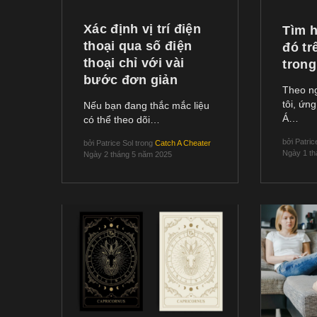
Xác định vị trí điện
Tìm h
thoại qua số điện
đó tr
thoại chỉ với vài
trong
bước đơn giản
Theo n
tôi, ứn
Nếu bạn đang thắc mắc liệu
Á…
có thể theo dõi…
bởi
Patric
bởi
Patrice Sol
trong
Catch A Cheater
Ngày 1 t
Ngày 2 tháng 5 năm 2025