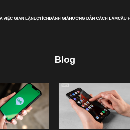
A VIỆC GIAN LẬN
LỢI ÍCH
ĐÁNH GIÁ
HƯỚNG DẪN CÁCH LÀM
CÂU 
Blog