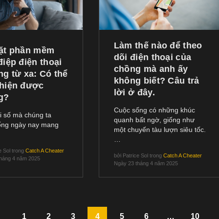
Làm thế nào để theo
đặt phần mềm
dõi điện thoại của
điệp điện thoại
chồng mà anh ấy
ng từ xa: Có thể
không biết? Câu trả
 hiện được
lời ở đây.
g?
Cuộc sống có những khúc
i số mà chúng ta
quanh bất ngờ, giống như
ống ngày nay mang
một chuyến tàu lượn siêu tốc.
…
e Sol
trong
Catch A Cheater
bởi
Patrice Sol
trong
Catch A Cheater
tháng 4 năm 2025
Ngày 23 tháng 4 năm 2025
1
2
3
4
5
6
…
10