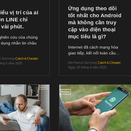
Ứng dụng theo dõi
iểu vị trí của ai
tốt nhất cho Android
ên LINE chỉ
mà không cần truy
 vài phút.
cập vào điện thoại
mục tiêu là gì?
ghiên cứu của chúng
g dụng nhắn tin châu
Internet đã cách mạng hóa
giao tiếp, kết nối toàn cầu…
e Sol
trong
Catch A Cheater
bởi
Patrice Sol
trong
Catch A Cheater
háng 5 năm 2025
Ngày 30 tháng 4 năm 2025