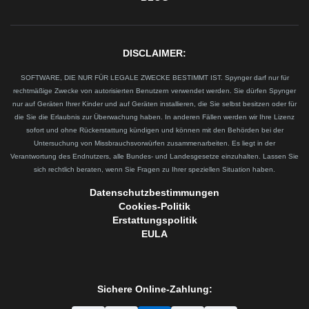
DISCLAIMER:
SOFTWARE, DIE NUR FÜR LEGALE ZWECKE BESTIMMT IST. Spynger darf nur für
rechtmäßige Zwecke von autorisierten Benutzern verwendet werden. Sie dürfen Spynger
nur auf Geräten Ihrer Kinder und auf Geräten installieren, die Sie selbst besitzen oder für
die Sie die Erlaubnis zur Überwachung haben. In anderen Fällen werden wir Ihre Lizenz
sofort und ohne Rückerstattung kündigen und können mit den Behörden bei der
Untersuchung von Missbrauchsvorwürfen zusammenarbeiten. Es liegt in der
Verantwortung des Endnutzers, alle Bundes- und Landesgesetze einzuhalten. Lassen Sie
sich rechtlich beraten, wenn Sie Fragen zu Ihrer speziellen Situation haben.
Datenschutzbestimmungen
Cookies-Politik
Erstattungspolitik
EULA
Sichere Online-Zahlung: