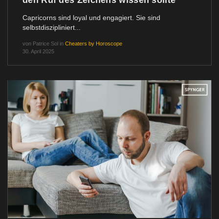
den Ruf des Zeichens wissen sollte
Capricorns sind loyal und engagiert. Sie sind
selbstdiszipliniert...
von
Patrice Sol
in
Cheaters by Horoscope
30. April 2025