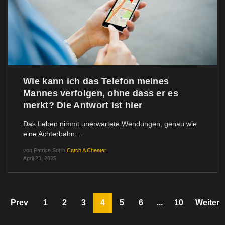
Wie kann ich das Telefon meines
Mannes verfolgen, ohne dass er es
merkt? Die Antwort ist hier
Das Leben nimmt unerwartete Wendungen, genau wie
eine Achterbahn....
von
Patrice Sol
in
Catch A Cheater
April 23, 2025
Prev
1
2
3
4
5
6
...
10
Weiter