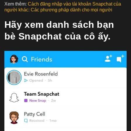
Xem thêm:
Cách đăng nhập vào tài khoản Snapchat của
người khác: Các phương pháp dành cho mọi người
Hãy xem danh sách bạn
bè Snapchat của cô ấy.