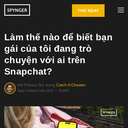
THỬ NGAY
Làm thế nào để biết bạn
gái của tôi đang trò
chuyện với ai trên
Snapchat?
bởi
Patrice Sol
trong
Catch A Cheater
8 phút
Ngày 6 tháng 3 năm 2025