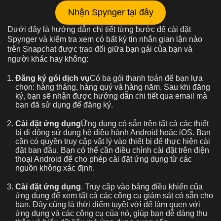
Nhận Spynger tại đây
Dưới đây là hướng dẫn chi tiết từng bước để cài đặt
Spynger và kiểm tra xem có bất kỳ tin nhắn gian lận nào
trên Snapchat được trao đổi giữa bạn gái của bạn và
người khác hay không:
Đăng ký gói dịch vụ
Có ba gói thanh toán để bạn lựa
chọn: hàng tháng, hàng quý và hàng năm. Sau khi đăng
ký, bạn sẽ nhận được hướng dẫn chi tiết qua email mà
bạn đã sử dụng để đăng ký.
Cài đặt ứng dụng
Ứng dụng có sẵn trên tất cả các thiết
bị di động sử dụng hệ điều hành Android hoặc iOS. Bạn
cần có quyền truy cập vật lý vào thiết bị để thực hiện cài
đặt ban đầu. Bạn có thể cần điều chỉnh cài đặt trên điện
thoại Android để cho phép cài đặt ứng dụng từ các
nguồn không xác định.
Cài đặt ứng dụng
. Truy cập vào bảng điều khiển của
ứng dụng để xem tất cả các công cụ giám sát có sẵn cho
bạn. Đây cũng là thời điểm tuyệt vời để làm quen với
ứng dụng và các công cụ của nó, giúp bạn dễ dàng thu