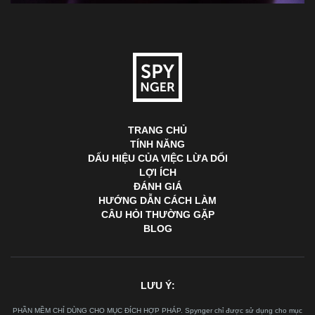
TRANG CHỦ
TÍNH NĂNG
DẤU HIỆU CỦA VIỆC LỪA DỐI
LỢI ÍCH
ĐÁNH GIÁ
HƯỚNG DẪN CÁCH LÀM
CÂU HỎI THƯỜNG GẶP
BLOG
LƯU Ý:
PHẦN MỀM CHỈ DÙNG CHO MỤC ĐÍCH HỢP PHÁP. Spynger chỉ được sử dụng cho mục