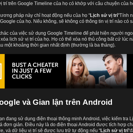
vị trí trên Google Timeline của họ có khớp với câu chuyện của 
hương pháp này chỉ hoạt động nếu của họ “
Lịch sử vị trí
“Tính 
 Google của họ. Nếu không, sẽ không có thông tin vị trí nào có s
hác của việc sử dụng Google Timeline để phát hiện người ngoại
óa lịch sử vị trí của họ. Họ có thể xóa nó thủ công bất cứ lúc n
u một khoảng thời gian nhất định (thường là ba tháng).
oogle và Gian lận trên Android
ạn đang sử dụng điện thoại thông minh Android, việc kiểm tra Lịc
 đơn giản. Điều này là do điện thoại Android được tích hợp ch
, và dữ liệu vị trí sẽ được lưu trữ tự động nếu “
Lịch sử vị trí
“đ