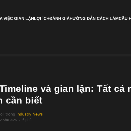
A VIỆC GIAN LẬN
LỢI ÍCH
ĐÁNH GIÁ
HƯỚNG DẪN CÁCH LÀM
CÂU 
Timeline và gian lận: Tất cả
n cần biết
ol
trong
Industry News
6 phút
12 năm 2025