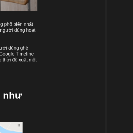
g phổ biến nhất
ỷ người dùng hoạt
gười dùng ghé
o Google Timeline
g thời đề xuất một
g như