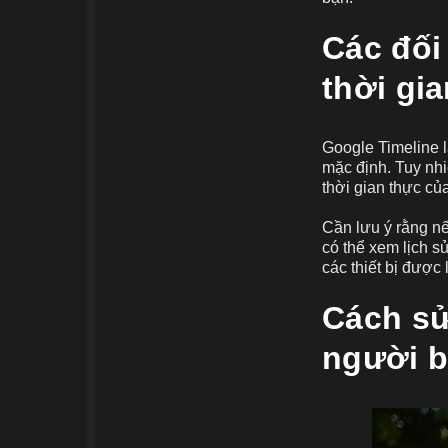
Các đối
thời gi
Google Timeline l
mặc định. Tuy nhi
thời gian thực củ
Cần lưu ý rằng nế
có thể xem lịch sử
các thiết bị được 
Cách sử
người b