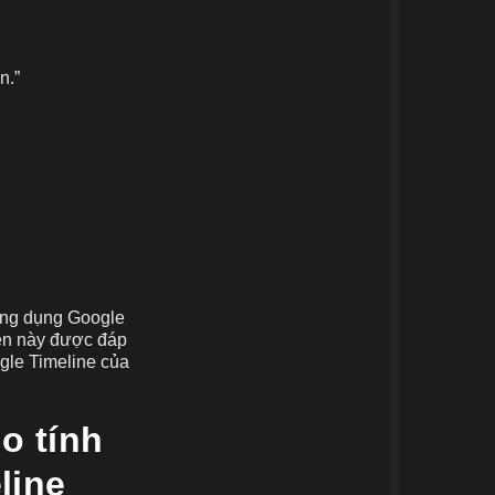
n.”
 ứng dụng Google
iện này được đáp
gle Timeline của
o tính
line