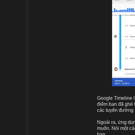
Google Timeline l
điểm bạn đã ghé t
các tuyến đường b
Ngoài ra, ứng dụn
muốn. Nói một các
bạn.