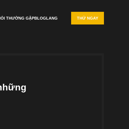
HỎI THƯỜNG GẶP
BLOG
LANG
THỬ NGAY
 những