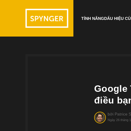
TÍNH NĂNG
DẤU HIỆU CỦ
Google 
điều bạ
bởi
Patrice S
Ngày 26 tháng 