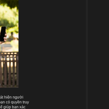
hát hiện người
bạn có quyền truy
thể giúp bạn xác