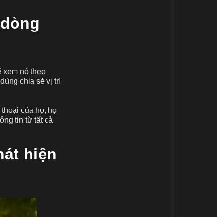
 dòng
hể xem nó theo
ng chia sẻ vị trí
thoại của họ, họ
ng tin từ tất cả
át hiện