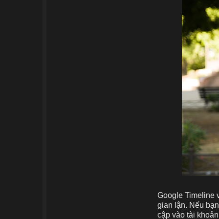
Google Timeline v
gian lận. Nếu bạn
cập vào tài khoản 