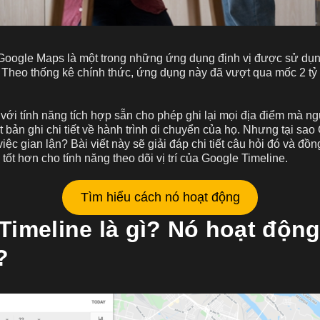
 Google Maps là một trong những ứng dụng định vị được sử dụn
i. Theo thống kê chính thức, ứng dụng này đã vượt qua mốc 2 t
với tính năng tích hợp sẵn cho phép ghi lại mọi địa điểm mà n
t bản ghi chi tiết về hành trình di chuyển của họ. Nhưng tại sa
việc gian lận? Bài viết này sẽ giải đáp chi tiết câu hỏi đó và đồn
 tốt hơn cho tính năng theo dõi vị trí của Google Timeline.
Tìm hiểu cách nó hoạt động
Timeline là gì? Nó hoạt độn
?