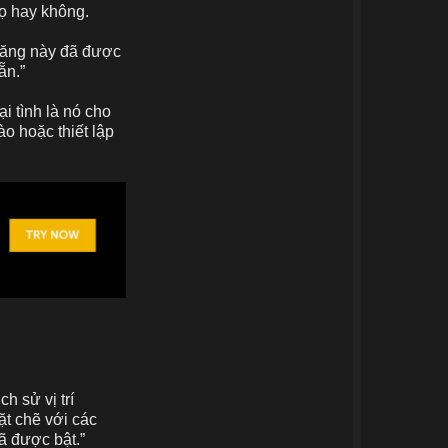
họ hay không.
năng này đã được
ẵn.”
 tình là nó cho
ào hoặc thiết lập
h sử vị trí
ặt chẽ với các
ã được bật.”