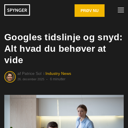
PRØV NU
Googles tidslinje og snyd:
Alt hvad du behøver at
vide
af
Patrice Sol
i
Industry News
6 minutter
26. december 2025