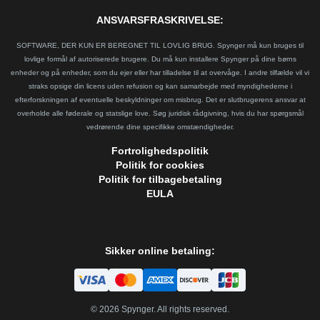
ANSVARSFRASKRIVELSE:
SOFTWARE, DER KUN ER BEREGNET TIL LOVLIG BRUG. Spynger må kun bruges til
lovlige formål af autoriserede brugere. Du må kun installere Spynger på dine børns
enheder og på enheder, som du ejer eller har tilladelse til at overvåge. I andre tilfælde vil vi
straks opsige din licens uden refusion og kan samarbejde med myndighederne i
efterforskningen af eventuelle beskyldninger om misbrug. Det er slutbrugerens ansvar at
overholde alle føderale og statslige love. Søg juridisk rådgivning, hvis du har spørgsmål
vedrørende dine specifikke omstændigheder.
Fortrolighedspolitik
Politik for cookies
Politik for tilbagebetaling
EULA
Sikker online betaling:
©
2026
Spynger. All rights reserved.