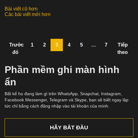
Bài viết cũ hơn
Điều
Các bài viết mới hơn
hướng
bài
Trước
1
2
3
4
5
…
7
Tiếp
viết
đó
theo
Phần mềm ghi màn hình
ẩn
Bất kể họ đang làm gì trên WhatsApp, Snapchat, Instagram,
Facebook Messenger, Telegram và Skype, bạn sẽ biết ngay lập
tức chỉ bằng cách đăng nhập vào tài khoản của mình.
HÃY BẮT ĐẦU