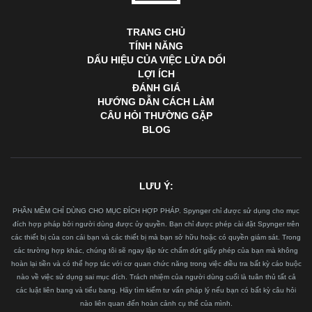
TRANG CHỦ
TÍNH NĂNG
DẤU HIỆU CỦA VIỆC LỪA DỐI
LỢI ÍCH
ĐÁNH GIÁ
HƯỚNG DẪN CÁCH LÀM
CÂU HỎI THƯỜNG GẶP
BLOG
LƯU Ý:
PHẦN MỀM CHỈ DÙNG CHO MỤC ĐÍCH HỢP PHÁP. Spynger chỉ được sử dụng cho mục
đích hợp pháp bởi người dùng được ủy quyền. Bạn chỉ được phép cài đặt Spynger trên
các thiết bị của con cái bạn và các thiết bị mà bạn sở hữu hoặc có quyền giám sát. Trong
các trường hợp khác, chúng tôi sẽ ngay lập tức chấm dứt giấy phép của bạn mà không
hoàn lại tiền và có thể hợp tác với cơ quan chức năng trong việc điều tra bất kỳ cáo buộc
nào về việc sử dụng sai mục đích. Trách nhiệm của người dùng cuối là tuân thủ tất cả
các luật liên bang và tiểu bang. Hãy tìm kiếm tư vấn pháp lý nếu bạn có bất kỳ câu hỏi
nào liên quan đến hoàn cảnh cụ thể của mình.