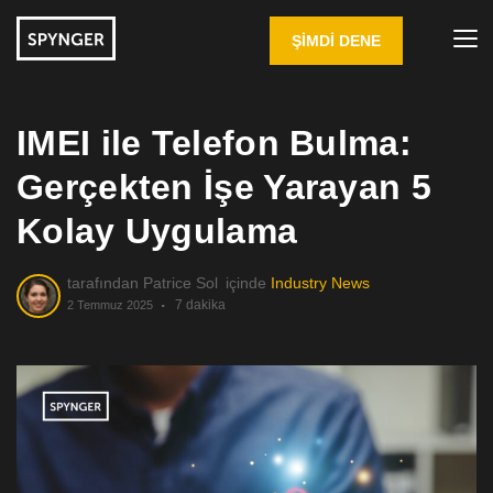
ŞIMDI DENE
IMEI ile Telefon Bulma:
Gerçekten İşe Yarayan 5
Kolay Uygulama
tarafından
Patrice Sol
içinde
Industry News
7 dakika
2 Temmuz 2025