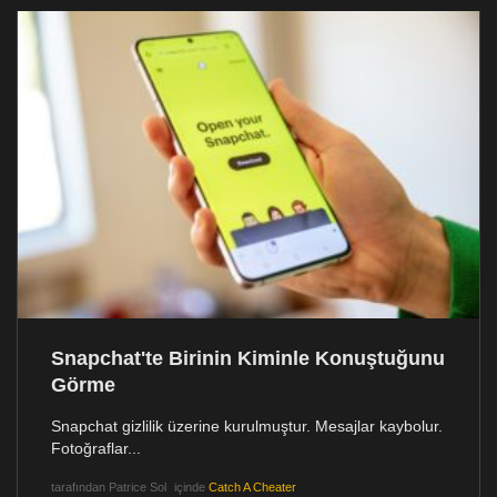
Snapchat'te Birinin Kiminle Konuştuğunu
Görme
Snapchat gizlilik üzerine kurulmuştur. Mesajlar kaybolur.
Fotoğraflar...
tarafından
Patrice Sol
içinde
Catch A Cheater