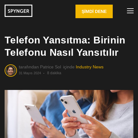
ŞIMDI DENE
Telefon Yansıtma: Birinin
Telefonu Nasıl Yansıtılır
tarafından
Patrice Sol
içinde
Industry News
8 dakika
31 Mayıs 2024