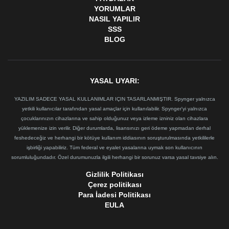
YORUMLAR
NASIL YAPILIR
SSS
BLOG
YASAL UYARI:
YAZILIM SADECE YASAL KULLANIMLAR IÇIN TASARLANMIŞTIR. Spynger yalnızca
yetkili kullanıcılar tarafından yasal amaçlar için kullanılabilir. Spynger'yi yalnızca
çocuklarınızın cihazlarına ve sahip olduğunuz veya izleme izniniz olan cihazlara
yüklemenize izin verilir. Diğer durumlarda, lisansınızı geri ödeme yapmadan derhal
feshedeceğiz ve herhangi bir kötüye kullanım iddiasının soruşturulmasında yetkililerle
işbirliği yapabiliriz. Tüm federal ve eyalet yasalarına uymak son kullanıcının
sorumluluğundadır. Özel durumunuzla ilgili herhangi bir sorunuz varsa yasal tavsiye alın.
Gizlilik Politikası
Çerez politikası
Para İadesi Politikası
EULA