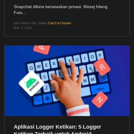
Snapchat dibina berasaskan privasi. Mesej hilang.
Foto…
oleh
Patrice Sol
dalam
Catch A Cheater
Mac 3, 2026
Aplikasi Logger Ketikan: 5 Logger
Ketikan Terbaik untuk Android