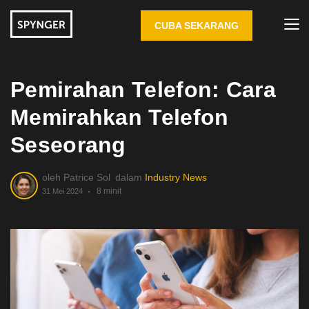
CUBA SEKARANG
Pemirahan Telefon: Cara
Memirahkan Telefon
Seseorang
oleh
Patrice Sol
dalam
Industry News
8 minit
31 Mei 2024