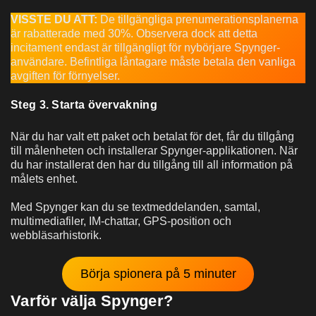
VISSTE DU ATT:
De tillgängliga prenumerationsplanerna
är rabatterade med 30%. Observera dock att detta
incitament endast är tillgängligt för nybörjare Spynger-
användare. Befintliga låntagare måste betala den vanliga
avgiften för förnyelser.
Steg 3. Starta övervakning
När du har valt ett paket och betalat för det, får du tillgång
till målenheten och installerar Spynger-applikationen. När
du har installerat den har du tillgång till all information på
målets enhet.
Med Spynger kan du se textmeddelanden, samtal,
multimediafiler, IM-chattar, GPS-position och
webbläsarhistorik.
Börja spionera på 5 minuter
Varför välja Spynger?