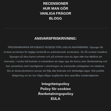
RECENSIONER
HUR MAN GÖR
VANLIGA FRÅGOR
BLOGG
ANSVARSFRISKRIVNING:
PROGRAMVARAN ÄR ENDAST AVSEDD FÖR LAGLIG ANVÄNDNING. Spynger får
endast användas för lagliga ändamål av auktoriserade användare. Du får endast installera
Spynger på dina barns enheter och på enheter som du äger eller har tillstånd att
övervaka. I andra fall kommer vi omedelbart att säga upp din licens utan återbetalning och
kan samarbeta med myndigheter i utredningen av eventuella anklagelser om missbruk.
Det är slutanvändarens ansvar att följa alla federala och delstatliga lagar. Sök juridisk
rådgivning om du har några frågor angående dina specifika omständigheter.
Integritetspolicy
Policy för cookies
Återbetalningspolicy
EULA