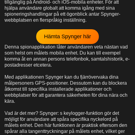
tillgänglig på Android- och iOS-mobila enheter. För att
hjälpa användare globalt att komma igång med sina
spioneringshandlingar på ett ögonblick antar Spynger-
webbplatsen en flerspråkig inställning.
Hämta Spynger här
Denna spionapplikation låter användaren veta nästan vad
som helst om målets mobila enhet. Du kan till exempel
komma åt en annan persons telefonbok, samtalshistorik, e-
postadresser etcetera.
Med applikationen Spynger kan du fjärrövervaka dina
målpersoners GPS-positioner. Dessutom kan du blockera
åtkomst till specifika installerade applikationer och
webbplatser för att garantera säkerheten för dina nära och
kära.
Vad är det mer? Spynger: s keylogger-funktion gör det
möjligt för användare att spåra specifika nyckelord på
målets enhet. Den här funktionen är praktisk eftersom den
spårar alla tangenttryckningar på målets enhet, vilket ger