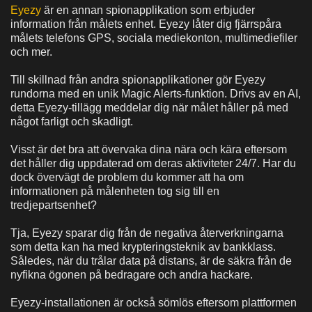
Eyezy
är en annan spionapplikation som erbjuder
information från målets enhet. Eyezy låter dig fjärrspåra
målets telefons GPS, sociala mediekonton, multimediefiler
och mer.
Till skillnad från andra spionapplikationer gör Eyezy
rundorna med en unik Magic Alerts-funktion. Drivs av en AI,
detta Eyezy-tillägg meddelar dig när målet håller på med
något farligt och skadligt.
Visst är det bra att övervaka dina nära och kära eftersom
det håller dig uppdaterad om deras aktiviteter 24/7. Har du
dock övervägt de problem du kommer att ha om
informationen på målenheten tog sig till en
tredjepartsenhet?
Tja, Eyezy sparar dig från de negativa återverkningarna
som detta kan ha med krypteringsteknik av bankklass.
Således, när du trålar data på distans, är de säkra från de
nyfikna ögonen på bedragare och andra hackare.
Eyezy-installationen är också sömlös eftersom plattformen