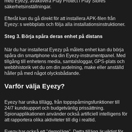
med Eyezy, avaktivera Play Protect i Play Stores
säkerhetsinställningar.
Efteråt kan du gå direkt för att installera APK-filen från
Eyezy: s webbplats och följa alla installationsinstruktioner.
Steg 3. Börja spåra deras enhet på distans
När du har installerat Eyezy på målets enhet kan du börja
spåra din smartphone via din Eyezy-instrumentpanel. Med
tillgång till enhetens media, samtalsloggar, GPS-plats och
webbhistorik vet du om din avdelning, make eller anställd
håller på med något olycksbådande.
Varför välja Eyezy?
Eyezy har unika tillägg, från toppspårningsfunktioner till
24/7 kundsupport och budgetvänlig prissättning.
Spionapplikationen använder också artificiell intelligens för
att rapportera olika aktiviteter till dig i realtid.
Eyezy har också ett "demoläge". Detta tillägg är viktigt för