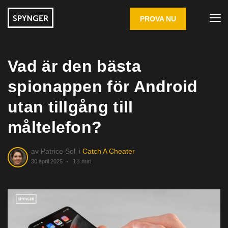
PROVA NU
Vad är den bästa
spionappen för Android
utan tillgång till
måltelefon?
av
Patrice Sol
i
Catch A Cheater
13 min
30 april 2025