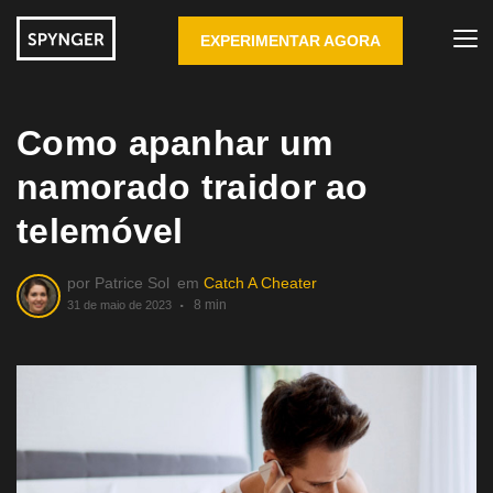
EXPERIMENTAR AGORA
Como apanhar um
namorado traidor ao
telemóvel
por
Patrice Sol
em
Catch A Cheater
8 min
31 de maio de 2023