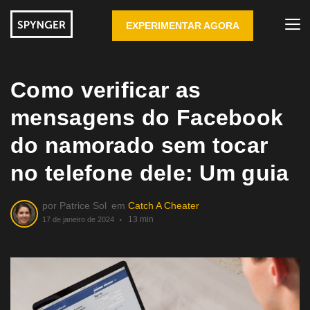
EXPERIMENTAR AGORA
Como verificar as
mensagens do Facebook
do namorado sem tocar
no telefone dele: Um guia
por
Patrice Sol
em
Catch A Cheater
13 min
17 de janeiro de 2024