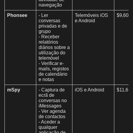
navegação
Phonsee
- Ler
Telemóveis iOS
$9,60/
conversas
e Android
privadas e de
grupo
- Receber
relatórios
diários sobre a
utilização do
telemóvel
- Verificar e-
mails, registos
de calendário
e notas
mSpy
- Captura de
iOS e Android
$11,66
ecrã de
conversas no
iMessages
- Ver agenda
de contactos
- Aceder a
qualquer
aplicação de