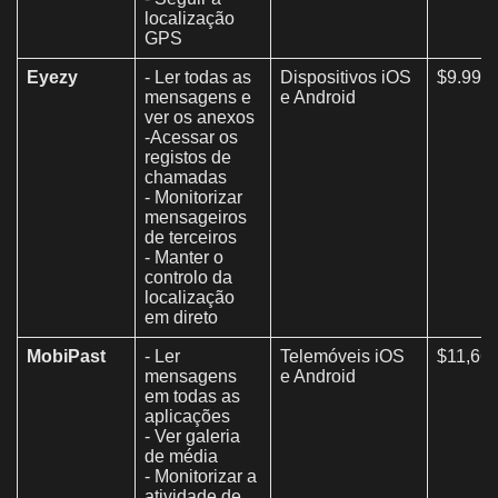
localização
GPS
Eyezy
- Ler todas as
Dispositivos iOS
$9.99/
mensagens e
e Android
ver os anexos
-Acessar os
registos de
chamadas
- Monitorizar
mensageiros
de terceiros
- Manter o
controlo da
localização
em direto
MobiPast
- Ler
Telemóveis iOS
$11,66
mensagens
e Android
em todas as
aplicações
- Ver galeria
de média
- Monitorizar a
atividade de