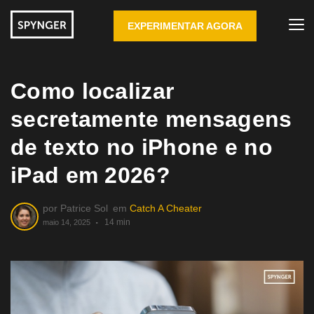
EXPERIMENTAR AGORA
Como localizar
secretamente mensagens
de texto no iPhone e no
iPad em 2026?
por
Patrice Sol
em
Catch A Cheater
14 min
maio 14, 2025