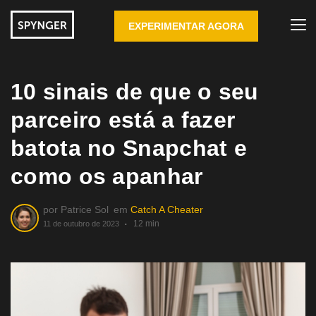
EXPERIMENTAR AGORA
10 sinais de que o seu
parceiro está a fazer
batota no Snapchat e
como os apanhar
por
Patrice Sol
em
Catch A Cheater
12 min
11 de outubro de 2023