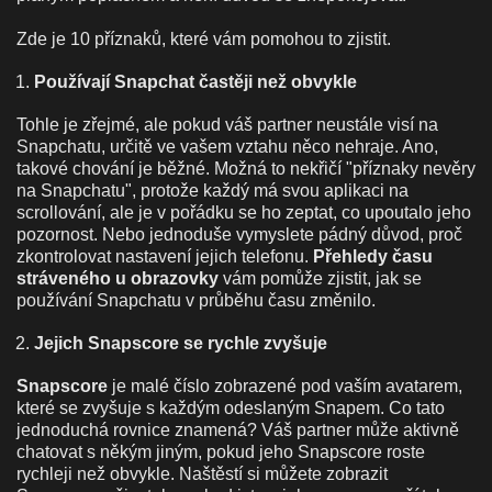
Zde je 10 příznaků, které vám pomohou to zjistit.
Používají Snapchat častěji než obvykle
Tohle je zřejmé, ale pokud váš partner neustále visí na
Snapchatu, určitě ve vašem vztahu něco nehraje. Ano,
takové chování je běžné. Možná to nekřičí "příznaky nevěry
na Snapchatu", protože každý má svou aplikaci na
scrollování, ale je v pořádku se ho zeptat, co upoutalo jeho
pozornost. Nebo jednoduše vymyslete pádný důvod, proč
zkontrolovat nastavení jejich telefonu.
Přehledy času
stráveného u obrazovky
vám pomůže zjistit, jak se
používání Snapchatu v průběhu času změnilo.
Jejich Snapscore se rychle zvyšuje
Snapscore
je malé číslo zobrazené pod vaším avatarem,
které se zvyšuje s každým odeslaným Snapem. Co tato
jednoduchá rovnice znamená? Váš partner může aktivně
chatovat s někým jiným, pokud jeho Snapscore roste
rychleji než obvykle. Naštěstí si můžete zobrazit