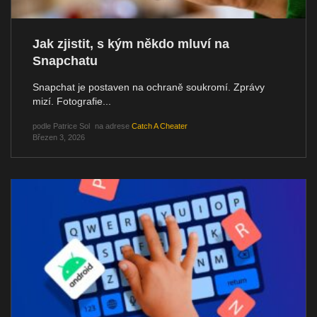
Jak zjistit, s kým někdo mluví na
Snapchatu
Snapchat je postaven na ochraně soukromí. Zprávy
mizí. Fotografie...
podle
Patrice Sol
na adrese
Catch A Cheater
Březen 3, 2026