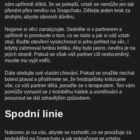
vám upřímně slíbili, že se polepší, vztah se nemůže jen tak
přenést přes nevěru na Snapchatu. Dělejte jeden krok za
druhým, abyste obnovili důvěru.
Nejprve si věci zanalyzujte. Sedněte si s partnerem a
upřímně si promluvte o tom, co se stalo a jak si váš vztah
stojí. Buďte otevření vyslechnout si jeho pohled na věc, i
kdyby zahrnoval tvrdou kritiku. Aby bylo jasno, nevěra je na
jejich straně. Pokud se však váš partner cítí nedoceněný,
musíte mu vyjít vstříc.
Dále sledujte své vlastní chování. Pokud se snažíte nechat
bolest plavat a přistihnete se, že hnidopišsky kritizujete
vše, co váš partner dělá, poraďte se s terapeutem. Ten vám
pomůže vymanit se z koloběhu hádek a usmiřování a
posunout se dál zdravějším způsobem.
Spodní linie
Nakonec je na vás, abyste se rozhodli, co se považuje za
podvádění na Snapchatu a jak pokračovat ve vztahu,