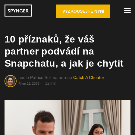
VYZKOUŠEJTE NYNÍ
10 příznaků, že váš
partner podvádí na
Snapchatu, a jak je chytit
podle
Patrice Sol
na adrese
Catch A Cheater
12 min
Říjen 11, 2023