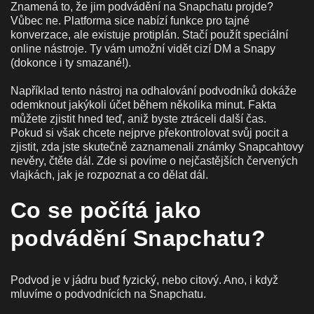
Znamená to, že jim podvádění na Snapchatu projde?
Vůbec ne. Platforma sice nabízí funkce pro tajné
konverzace, ale existuje protiplán. Stačí použít speciální
online nástroje. Ty vám umožní vidět cizí DM a Snapy
(dokonce i ty smazané!).
Například tento nástroj na odhalování podvodníků dokáže
odemknout jakýkoli účet během několika minut. Fakta
můžete zjistit hned teď, aniž byste ztráceli další čas.
Pokud si však chcete nejprve překontrolovat svůj pocit a
zjistit, zda jste skutečně zaznamenali známky Snapcahtovy
nevěry, čtěte dál. Zde si povíme o nejčastějších červených
vlajkách, jak je rozpoznat a co dělat dál.
Co se počítá jako
podvádění Snapchatu?
Podvod je v jádru buď fyzický, nebo citový. Ano, i když
mluvíme o podvodnících na Snapchatu.