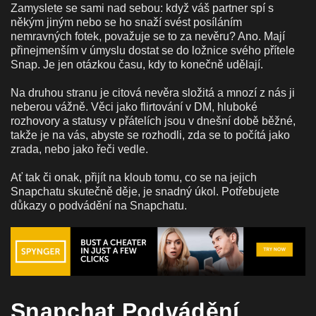
Zamyslete se sami nad sebou: když váš partner spí s
někým jiným nebo se ho snaží svést posíláním
nemravných fotek, považuje se to za nevěru? Ano. Mají
přinejmenším v úmyslu dostat se do ložnice svého přítele
Snap. Je jen otázkou času, kdy to konečně udělají.
Na druhou stranu je citová nevěra složitá a mnozí z nás ji
neberou vážně. Věci jako flirtování v DM, hluboké
rozhovory a statusy v přátelích jsou v dnešní době běžné,
takže je na vás, abyste se rozhodli, zda se to počítá jako
zrada, nebo jako řeči vedle.
Ať tak či onak, přijít na kloub tomu, co se na jejich
Snapchatu skutečně děje, je snadný úkol. Potřebujete
důkazy o podvádění na Snapchatu.
Snapchat Podvádění