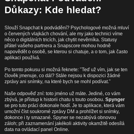
Důkazy: Kde hledat?
Slouží Snapchat k podvádění? Psychologové možná mluví
o červených vlajkách chování, ale my jako technici víme
něco o digitálních tricích, jak chytit nevěrníka. Statusy
přátel vašeho partnera a Snapscore mohou hodně
napovědět o osobě, se kterou si chatuje, a o tom, jak často
aplikaci používá.
Po tomto pokusu si možná řeknete: "Teď už vím, jak se ten
člověk jmenuje, co dál? Stále nejsou k dispozici žádné
zprávy ani snímky, na které bych se mohl podívat."
Naše odpověď zní: toto jméno už máte. Jediné, co vám
zbývá, je přístup k historii chatu s touto osobou.
Spynger
se pro tuto práci dokonale hodí. Je to aplikace, která vám
umožní číst soukromé zprávy DM a prohlížet si snímky,
dokonce i ty smazané. Spyner se nezabývá obnovou
záloh; při zaznamenání jakékoli aktivity okamžitě odesílá
data na ovládací panel Online.