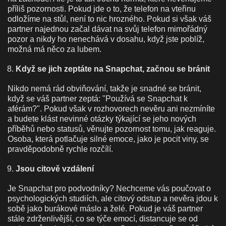
příliš pozornosti. Pokud jde o to, že telefon na vteřinu
odložíme na stůl, není to nic hrozného. Pokud si však váš
partner najednou začal dávat na svůj telefon mimořádný
pozor a nikdy ho nenechává v dosahu, když jste poblíž,
možná má něco za lubem.
Když se jich zeptáte na Snapchat, začnou se bránit
Nikdo nemá rád obviňování, takže je snadné se bránit,
když se váš partner zeptá: "Používá se Snapchat k
aférám?". Pokud však v rozhovorech nevěru ani nezmíníte
a budete klást nevinné otázky týkající se jeho nových
příběhů nebo statusů, věnujte pozornost tomu, jak reaguje.
Osoba, která potlačuje silné emoce, jako je pocit viny, se
pravděpodobně rychle rozčílí.
Jsou citově vzdálení
Je Snapchat pro podvodníky? Nechceme vás poučovat o
psychologických studiích, ale citový odstup a nevěra jdou k
sobě jako burákové máslo a želé. Pokud je váš partner
stále zdrženlivější, co se týče emocí, distancuje se od