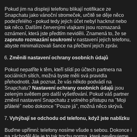
Pokud jim na displeji telefonu blikají notifikace ze
Snapchatu jako vánoční stromeček, určitě se děje něco
podezřelého - pokud tedy jejich účet nebyl hacknut nebo
tak něco. Dalšími červenými vlajkami jsou rozmazaná
oznámení, která jste předtím neviděli. Znamená to, že se
zapnuto rozmazání soukromí
v nastavení jejich telefonu,
abyste minimalizovali šance na přečtení jejich zpráv.
Změnili nastavení ochrany osobních údajů
Pokud nepatříte k těm, kteří slídí po účtech partnera na
sociálních sítích, možná byste měli svá pravidla
přehodnotit. Jak poznat, že vás někdo podvádí na
Snapchatu?
Nastavení ochrany osobních údajů
jsou
zeleným světlem pro další vyšetřování. Pokud váš partner
změnil nastavení Snapchatu z volného přístupu na "Moji
přátelé" nebo dokonce "Pouze já", možná něco skrývá.
Vyhýbají se odchodu od telefonu, když jste nablízku
Buďme upřímní: telefony nosíme všude s sebou. Dokonce i
na záchodě! Ale je to tak trochu norma, které nevěnujeme