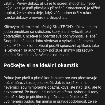
vztahu. Pevný důkaz, ať už je to screenshot chatu nebo
jiný důkaz, je jistě přiměje k přiznání. Koneckonců je těžké
popírat, že se něco děje, když váš partner drží v rukou
fyzické důkazy o nevěře na Snapchatu.
Klíčovým trikem je mít nějaký SKUTEČNÝ důkaz, ne jen
jeden emotikon se srdíčkem, který jste si vyložili jako
podvádění. Chcete-li si potvrdit své pochybnosti, je lepší
Snapchat nějakou dobu sledovat a vylovit z něj pevná
fakta. Můžete k tomu zkusit použít špionážní aplikaci, jako
je Spynger. Ta automaticky pořizuje snímky obrazovky
chatů a Snapů, takže vám nic neunikne.
Počkejte si na ideální okamžik
Pokud jste plaší a přímá konfrontace pro vás představuje
noční můru, zkuste je zaskočit. Jak jsme již zmínili,
nevěrníci jsou mimořádně opatrní, když jste nablízku, ale to
neznamená, že budou neustále ve střehu. Vyberte si tedy
okamžik, kdy je přistihnete při činu, a udělejte to. Čím
uvolněnější budou, tím menší je pravděpodobnost, že se