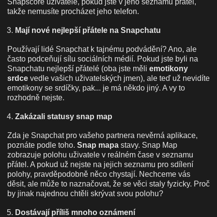
Snapscore uživatele, pokud jste v jeho seznamu přátel,
takže nemusíte procházet jeho telefon.
Mají nové nejlepší přátele na Snapchatu
Používají lidé Snapchat k tajnému podvádění? Ano, ale
často podceňují sílu sociálních médií. Pokud jste byli na
Snapchatu nejlepší přátelé (oba jste měli
emotikony
srdce
vedle vašich uživatelských jmen), ale teď už nevidíte
emotikony se srdíčky, pak... je má někdo jiný. A vy to
rozhodně nejste.
Zakázali statusy snap map
Zda je Snapchat pro vašeho partnera nevěrná aplikace,
poznáte podle toho.
Snap mapa
stavy. Snap Map
zobrazuje polohu uživatele v reálném čase v seznamu
přátel. A pokud už nejste na jejich seznamu pro sdílení
polohy, pravděpodobně něco chystají. Nechceme vás
děsit, ale může to naznačovat, že se věci staly fyzicky. Proč
by jinak najednou chtěli skrývat svou polohu?
Dostávají příliš mnoho oznámení