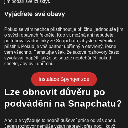
jim podaří své lži skrýt.
Vyjádřete své obavy
Pokud se vám nechce přistihnout je při činu, jednoduše jim
o svých obavách řekněte. Kdo ví, možná ani nebudete
potřebovat žádné triky ze Snapchatu, abyste nevěrníka
přistihli. Pokud je váš partner upřímný a otevřený, řekne
vám všechno. Pamatujte však, že takové rozhovory často
vyvolávají napětí, takže se snažte nepřehánět, pokud
chcete, aby byli upřímní.
Instalace Spynger zde
Lze obnovit důvěru po
podvádění na Snapchatu?
Ano, ale vyžaduje to hodně duševní práce od vás obou.
Jeden rozhovor nemůže vztah napravit přes noc. I když