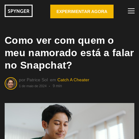
EXPERIMENTAR AGORA
Como ver com quem o
meu namorado está a falar
no Snapchat?
por
Patrice Sol
em
Catch A Cheater
9 min
1 de maio de 2024