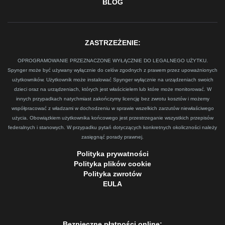
BLOG
ZASTRZEŻENIE:
OPROGRAMOWANIE PRZEZNACZONE WYŁĄCZNIE DO LEGALNEGO UŻYTKU.
Spynger może być używany wyłącznie do celów zgodnych z prawem przez upoważnionych
użytkowników. Użytkownik może instalować Spynger wyłącznie na urządzeniach swoich
dzieci oraz na urządzeniach, których jest właścicielem lub które może monitorować. W
innych przypadkach natychmiast zakończymy licencję bez zwrotu kosztów i możemy
współpracować z władzami w dochodzeniu w sprawie wszelkich zarzutów niewłaściwego
użycia. Obowiązkiem użytkownika końcowego jest przestrzeganie wszystkich przepisów
federalnych i stanowych. W przypadku pytań dotyczących konkretnych okoliczności należy
zasięgnąć porady prawnej.
Polityka prywatności
Polityka plików cookie
Polityka zwrotów
EULA
Bezpieczne płatności online: