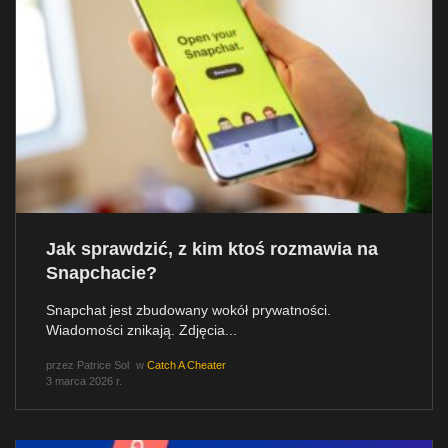
Jak sprawdzić, z kim ktoś rozmawia na
Snapchacie?
Snapchat jest zbudowany wokół prywatności.
Wiadomości znikają. Zdjęcia...
przez
Patrice Sol
w
Catch A Cheater
3 marca 2026 r.