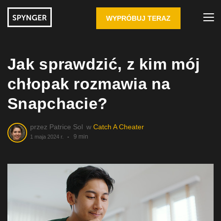
WYPRÓBUJ TERAZ
Jak sprawdzić, z kim mój
chłopak rozmawia na
Snapchacie?
przez
Patrice Sol
w
Catch A Cheater
9 min
1 maja 2024 r.