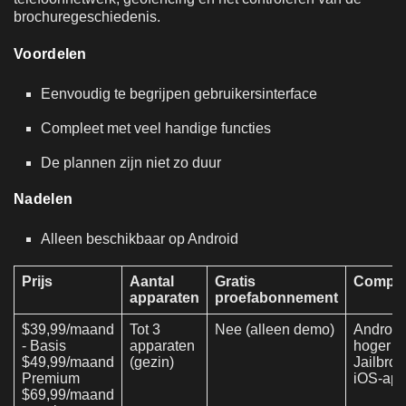
brochuregeschiedenis.
Voordelen
Eenvoudig te begrijpen gebruikersinterface
Compleet met veel handige functies
De plannen zijn niet zo duur
Nadelen
Alleen beschikbaar op Android
Prijs
Aantal
Gratis
Compati
apparaten
proefabonnement
$39,99/maand
Tot 3
Nee (alleen demo)
Android
- Basis
apparaten
hoger &
$49,99/maand
(gezin)
Jailbro
Premium
iOS-app
$69,99/maand