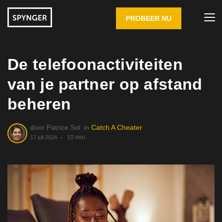
PROBEER NU
De telefoonactiviteiten
van je partner op afstand
beheren
door
Patrice Sol
in
Catch A Cheater
10 min
17 juli 2024