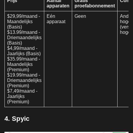
Prijs
Aantal
Gratis
Compat
apparaten
proefabonnement
$29,99/maand -
Eén
Geen
Androi
Maandelijks
apparaat
hoger
(Basis)
(versi
$13.99/maand -
hoger
Driemaandelijks
(Basis)
$4,99/maand -
Jaarlijks (Basis)
$35.99/maand -
Maandelijks
(Premium)
$19.99/maand -
Driemaandelijks
(Premium)
$7,49/maand -
Jaarlijks
(Premium)
4. Spyic