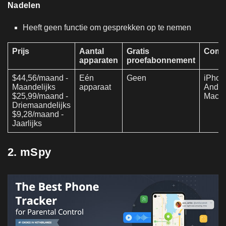
Nadelen
Heeft geen functie om gesprekken op te nemen
Prijs
Aantal
Gratis
Compat
apparaten
proefabonnement
$44,56/maand -
Eén
Geen
iPhon
Maandelijks
apparaat
Androi
$25,99/maand -
Mac, 
Driemaandelijks
$9,28/maand -
Jaarlijks
2. mSpy