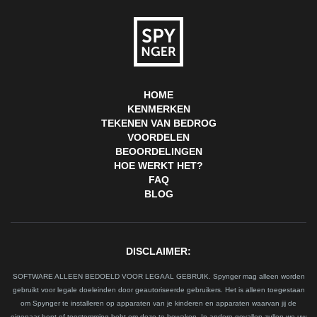
HOME
KENMERKEN
TEKENEN VAN BEDROG
VOORDELEN
BEOORDELINGEN
HOE WERKT HET?
FAQ
BLOG
DISCLAIMER:
SOFTWARE ALLEEN BEDOELD VOOR LEGAAL GEBRUIK. Spynger mag alleen worden
gebruikt voor legale doeleinden door geautoriseerde gebruikers. Het is alleen toegestaan
om Spynger te installeren op apparaten van je kinderen en apparaten waarvan jij de
eigenaar bent of toestemming hebt om deze te bewaken. In andere gevallen zullen we uw