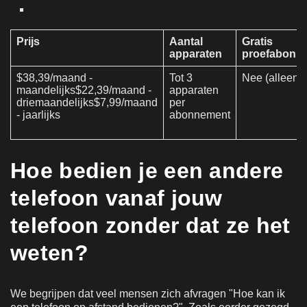
Prijs
Aantal
Gratis
apparaten
proefabonn
$38,39/maand -
Tot 3
Nee (alleen 
maandelijks$22,39/maand -
apparaten
driemaandelijks$7,99/maand
per
- jaarlijks
abonnement
Hoe bedien je een andere
telefoon vanaf jouw
telefoon zonder dat ze het
weten?
We begrijpen dat veel mensen zich afvragen "Hoe kan ik