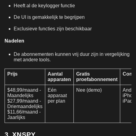
Heeft al de keylogger functie
De UI is gemakkelijk te begrijpen
Exclusieve functies zijn beschikbaar
Nadelen
De abonnementen kunnen vrij duur zijn in vergelijking
met andere tools.
Prijs
Aantal
Gratis
Compat
apparaten
proefabonnement
$48,99/maand -
Eén
Nee (demo)
Andro
Maandelijks
apparaat
iPhone
$27,99/maand -
per plan
iPad.
Driemaandelijks
$11,66/maand -
Jaarlijks
3. XNSPY