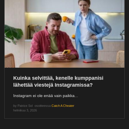
Kuinka selvittää, kenelle kumppanisi
lähettää viestejä Instagramissa?
Instagram ei ole enää vain paikka...
by
Patrice Sol
osoitteessa
Catch A Cheater
helmikuu 3, 2026