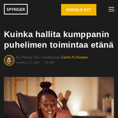
KOKEILE NYT
Kuinka hallita kumppanin
puhelimen toimintaa etänä
by
Patrice Sol
osoitteessa
Catch A Cheater
10 min
heinäkuu 17, 2024