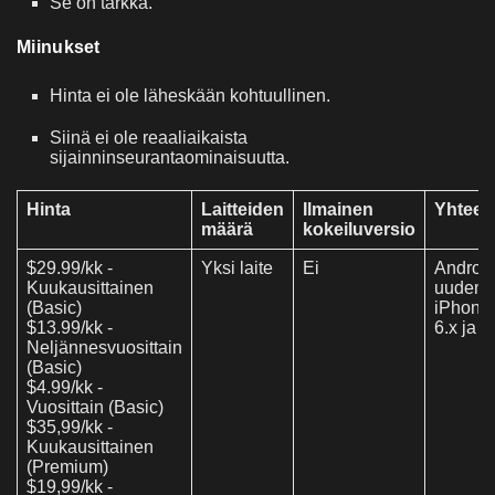
Se on tarkka.
Miinukset
Hinta ei ole läheskään kohtuullinen.
Siinä ei ole reaaliaikaista
sijainninseurantaominaisuutta.
Hinta
Laitteiden
Ilmainen
Yhteen
määrä
kokeiluversio
$29.99/kk -
Yksi laite
Ei
Android
Kuukausittainen
uudemp
(Basic)
iPhone 
$13.99/kk -
6.x ja 
Neljännesvuosittain
(Basic)
$4.99/kk -
Vuosittain (Basic)
$35,99/kk -
Kuukausittainen
(Premium)
$19,99/kk -