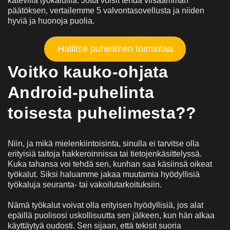
kätevillä työkaluilla. Jotta voisit tehdä viisaamman
päätöksen, vertailemme 5 valvontasovellusta ja niiden
hyviä ja huonoja puolia.
Hallitse puhelimen toimintaa
Voitko kauko-ohjata
Android-puhelinta
toisesta puhelimesta?
?
Niin, ja mikä mielenkiintoisinta, sinulla ei tarvitse olla
erityisiä taitoja hakkeroinnissa tai tietojenkäsittelyssä.
Kuka tahansa voi tehdä sen, kunhan saa käsiinsä oikeat
työkalut. Siksi haluamme jakaa muutamia hyödyllisiä
työkaluja seuranta- tai vakoilutarkoituksiin.
Nämä työkalut voivat olla erityisen hyödyllisiä, jos alat
epäillä puolisosi uskollisuutta sen jälkeen, kun hän alkaa
käyttäytyä oudosti. Sen sijaan, että tekisit suoria