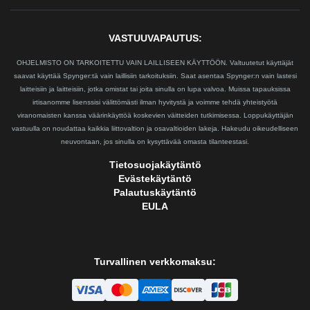
VASTUUVAPAUTUS:
OHJELMISTO ON TARKOITETTU VAIN LAILLISEEN KÄYTTÖÖN. Valtuutetut käyttäjät
saavat käyttää Spynger:tä vain laillisiin tarkoituksiin. Saat asentaa Spynger:n vain lastesi
laitteisiin ja laitteisiin, jotka omistat tai joita sinulla on lupa valvoa. Muissa tapauksissa
irtisanomme lisenssisi välittömästi ilman hyvitystä ja voimme tehdä yhteistyötä
viranomaisten kanssa väärinkäyttöä koskevien väitteiden tutkimisessa. Loppukäyttäjän
vastuulla on noudattaa kaikkia liittovaltion ja osavaltioiden lakeja. Hakeudu oikeudelliseen
neuvontaan, jos sinulla on kysyttävää omasta tilanteestasi.
Tietosuojakäytäntö
Evästekäytäntö
Palautuskäytäntö
EULA
Turvallinen verkkomaksu: