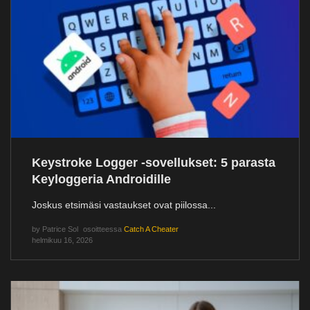
Keystroke Logger -sovellukset: 5 parasta
Keyloggeria Androidille
Joskus etsimäsi vastaukset ovat piilossa...
by
Patrice Sol
osoitteessa
Catch A Cheater
helmikuu 16, 2026