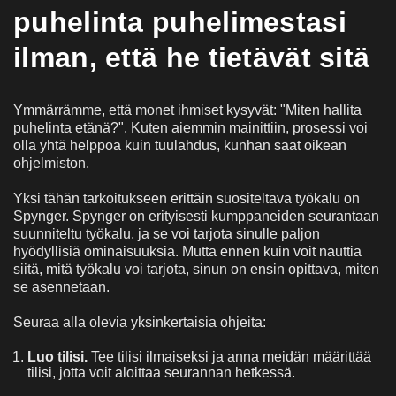
puhelinta puhelimestasi
ilman, että he tietävät sitä
Ymmärrämme, että monet ihmiset kysyvät: "Miten hallita
puhelinta etänä?". Kuten aiemmin mainittiin, prosessi voi
olla yhtä helppoa kuin tuulahdus, kunhan saat oikean
ohjelmiston.
Yksi tähän tarkoitukseen erittäin suositeltava työkalu on
Spynger. Spynger on erityisesti kumppaneiden seurantaan
suunniteltu työkalu, ja se voi tarjota sinulle paljon
hyödyllisiä ominaisuuksia. Mutta ennen kuin voit nauttia
siitä, mitä työkalu voi tarjota, sinun on ensin opittava, miten
se asennetaan.
Seuraa alla olevia yksinkertaisia ohjeita:
Luo tilisi.
Tee tilisi ilmaiseksi ja anna meidän määrittää
tilisi, jotta voit aloittaa seurannan hetkessä.