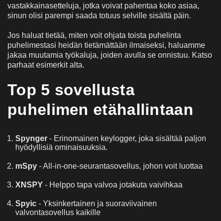
vastakkainasetteluja, jotka voivat pahentaa koko asiaa,
sinun olisi parempi saada totuus selville sisältä päin.
Jos haluat tietää, miten voit ohjata toista puhelinta
puhelimestasi heidän tietämättään ilmaiseksi, haluamme
jakaa muutamia työkaluja, joiden avulla se onnistuu. Katso
parhaat esimerkit alta.
Top 5 sovellusta
puhelimen etähallintaan
Spynger
- Erinomainen keylogger, joka sisältää paljon
hyödyllisiä ominaisuuksia.
mSpy
- All-in-one-seurantasovellus, johon voit luottaa
XNSPY
- Helppo tapa valvoa jotakuta vaivihkaa
Spyic
- Yksinkertainen ja suoraviivainen
valvontasovellus kaikille