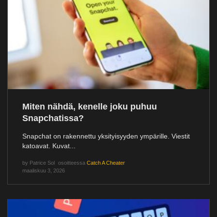
Miten nähdä, kenelle joku puhuu
Snapchatissa?
Snapchat on rakennettu yksityisyyden ympärille. Viestit
katoavat. Kuvat...
by
Patrice Sol
osoitteessa
Catch A Cheater
maaliskuu 3, 2026