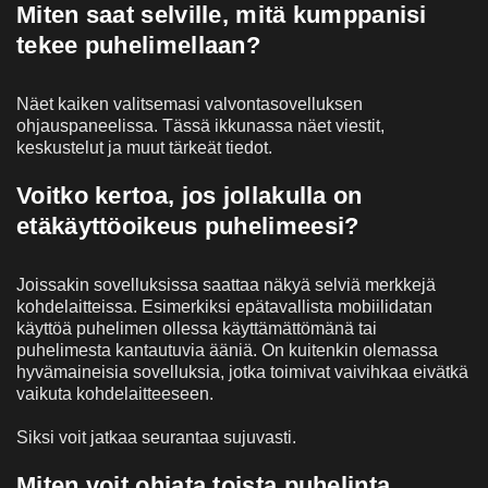
Miten saat selville, mitä kumppanisi
tekee puhelimellaan?
Näet kaiken valitsemasi valvontasovelluksen
ohjauspaneelissa. Tässä ikkunassa näet viestit,
keskustelut ja muut tärkeät tiedot.
Voitko kertoa, jos jollakulla on
etäkäyttöoikeus puhelimeesi?
Joissakin sovelluksissa saattaa näkyä selviä merkkejä
kohdelaitteissa. Esimerkiksi epätavallista mobiilidatan
käyttöä puhelimen ollessa käyttämättömänä tai
puhelimesta kantautuvia ääniä. On kuitenkin olemassa
hyvämaineisia sovelluksia, jotka toimivat vaivihkaa eivätkä
vaikuta kohdelaitteeseen.
Siksi voit jatkaa seurantaa sujuvasti.
Miten voit ohjata toista puhelinta