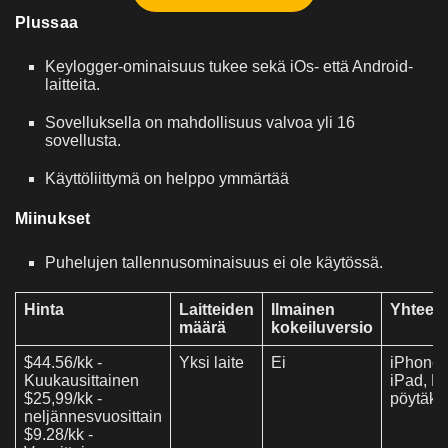
Plussaa
Keylogger-ominaisuus tukee sekä iOs- että Android-
laitteita.
Sovelluksella on mahdollisuus valvoa yli 16
sovellusta.
Käyttöliittymä on helppo ymmärtää
Miinukset
Puhelujen tallennusominaisuus ei ole käytössä.
Hinta
Laitteiden
Ilmainen
Yhteen
määrä
kokeiluversio
$44.56/kk -
Yksi laite
Ei
iPhone,
Kuukausittainen
iPad, M
$25,99/kk -
pöytäko
neljännesvuosittain
$9.28/kk -