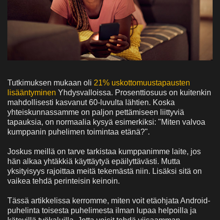
Tutkimuksen mukaan oli
21% uskottomuustapausten
lisääntyminen
Yhdysvalloissa. Prosenttiosuus on kuitenkin
mahdollisesti kasvanut 60-luvulta lähtien. Koska
yhteiskunnassamme on paljon pettämiseen liittyviä
tapauksia, on normaalia kysyä esimerkiksi: "Miten valvoa
kumppanin puhelimen toimintaa etänä?".
Joskus meillä on tarve tarkistaa kumppanimme laite, jos
hän alkaa yhtäkkiä käyttäytyä epäilyttävästi. Mutta
yksityisyys rajoittaa meitä tekemästä niin. Lisäksi sitä on
vaikea tehdä perinteisin keinoin.
Tässä artikkelissa kerromme, miten voit etäohjata Android-
puhelinta toisesta puhelimesta ilman lupaa helpoilla ja