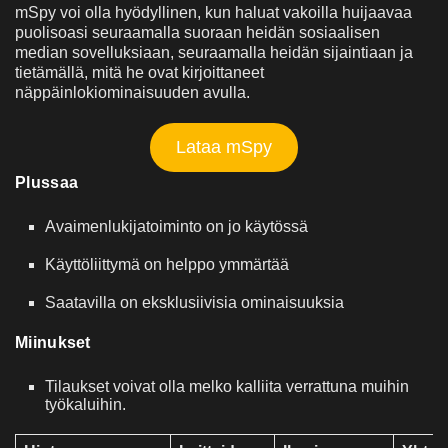
mSpy voi olla hyödyllinen, kun haluat vakoilla huijaavaa
puolisoasi seuraamalla suoraan heidän sosiaalisen
median sovelluksiaan, seuraamalla heidän sijaintiaan ja
tietämällä, mitä he ovat kirjoittaneet
näppäinlokiominaisuuden avulla.
Lataa mSpy
Plussaa
Avaimenlukijatoiminto on jo käytössä
Käyttöliittymä on helppo ymmärtää
Saatavilla on eksklusiivisia ominaisuuksia
Miinukset
Tilaukset voivat olla melko kalliita verrattuna muihin
työkaluihin.