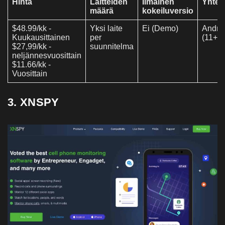
Hinta
Laitteiden
Ilmainen
Yhtee
määrä
kokeiluversio
$48.99/kk -
Yksi laite
Ei (Demo)
Androi
Kuukausittainen
per
(11+),
$27,99/kk -
suunnitelma
neljännesvuosittain
$11.66/kk -
Vuosittain
3. XNSPY