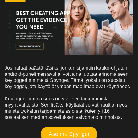
Jos haluat päästä käsiksi jonkun sijaintiin kauko-ohjatun
android-puhelimen avulla, voit aina luottaa erinomaiseen
keyloggeriin nimeltä Spynger. Tämä työkalu on suosittu
keylogger, jota käyttäjät ympäri maailmaa ovat käyttäneet.
Keylogger-ominaisuus on yksi sen tärkeimmistä
myyntivaltteista. Sen lisäksi käyttäjät voivat nauttia myös
muista työkalun tarjoamista asioista, kuten yli 16
sosiaalisen median sovelluksen valvontatoiminnoista.
Asenna Spynger