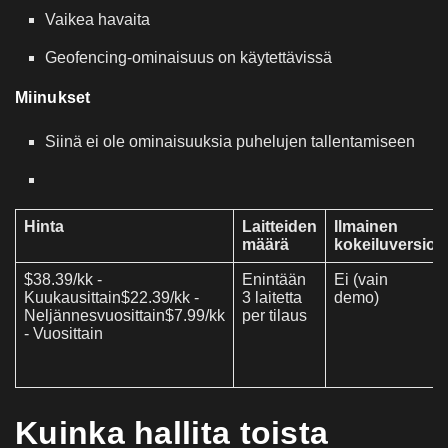
Vaikea havaita
Geofencing-ominaisuus on käytettävissä
Miinukset
Siinä ei ole ominaisuuksia puhelujen tallentamiseen
Hinta
Laitteiden
Ilmainen
määrä
kokeiluversio
$38.39/kk -
Enintään
Ei (vain
Kuukausittain$22.39/kk -
3 laitetta
demo)
Neljännesvuosittain$7.99/kk
per tilaus
- Vuosittain
Kuinka hallita toista