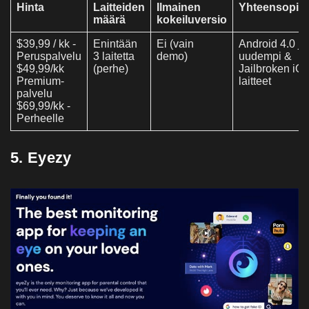
Hinta
Laitteiden
Ilmainen
Yhteensopiv
määrä
kokeiluversio
$39,99 / kk -
Enintään
Ei (vain
Android 4.0 ja
Peruspalvelu
3 laitetta
demo)
uudempi &
$49,99/kk
(perhe)
Jailbroken iOs
Premium-
laitteet
palvelu
$69,99/kk -
Perheelle
5. Eyezy