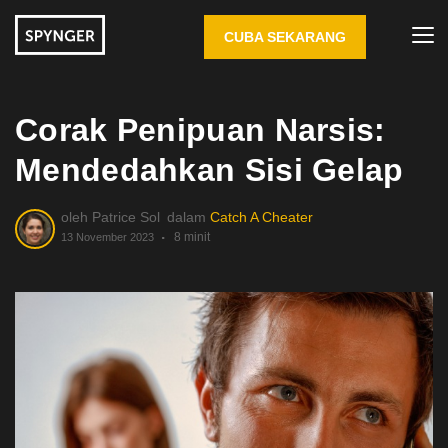
CUBA SEKARANG
Corak Penipuan Narsis:
Mendedahkan Sisi Gelap
oleh
Patrice Sol
dalam
Catch A Cheater
8 minit
13 November 2023