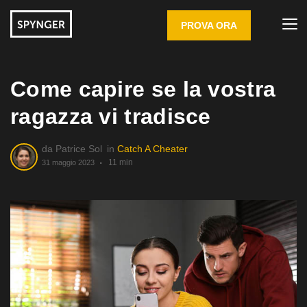
PROVA ORA
Come capire se la vostra
ragazza vi tradisce
da
Patrice Sol
in
Catch A Cheater
11 min
31 maggio 2023