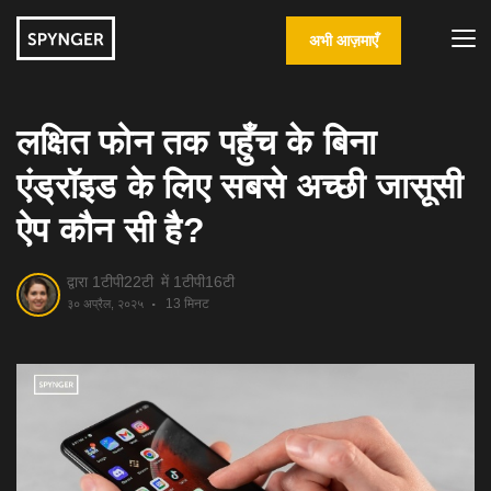
अभी आज़माएँ
लक्षित फोन तक पहुँच के बिना
एंड्रॉइड के लिए सबसे अच्छी जासूसी
ऐप कौन सी है?
द्वारा 1टीपी22टी
में 1टीपी16टी
13 मिनट
३० अप्रैल, २०२५