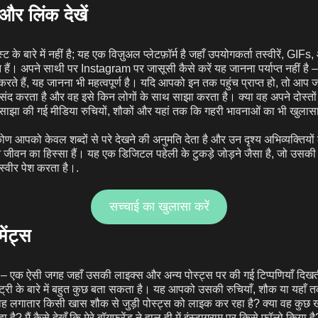
और लिंक देखें
ट के बारे में नहीं है; यह एक विज़ुअल प्लेटफ़ॉर्म है जहाँ उपयोगकर्ता तस्वीरें, GIF
हैं। अपने साथी पर Instagram पर जासूसी कैसे करें यह जानना पर्याप्त नहीं है
रते हैं, यह जानना भी महत्वपूर्ण है। यदि आपको इन तक पहुंच प्राप्त हो, तो आप 
ंद करता है और वह इसे किन लोगों के साथ साझा करता है। क्या वह अपने दोस्तों क
? साझा की गई मीडिया रुचियों, शौकों और यहां तक कि गहरी भावनाओं का भी खुला
कोण आपको केवल शब्दों से परे देखने की अनुमति देता है और उन दृश्य अभिव्यक्तियों
वन का हिस्सा हैं। यह एक डिजिटल पहेली के टुकड़े जोड़ने जैसा है, जो उसकी रु
स्वीर पेश करता है।.
सच्चाई का खुलासा करें
ंट्स
 एक ऐसी जगह जहाँ उसकी लाइक्स और अन्य पोस्ट्स पर की गई टिप्पणियाँ दिखती 
िस्ट्री के बारे में बहुत कुछ बता सकता है। यह आपको उसकी रुचियाँ, शौक या यहाँ 
वह लगातार किसी खास शौक से जुड़ी पोस्ट्स को लाइक कर रहा है? क्या वह कुछ 
 है? मैं कैसे देखूँ कि मेरे बॉयफ्रेंड ने हाल ही में इंस्टाग्राम पर किसे फॉलो किया ह