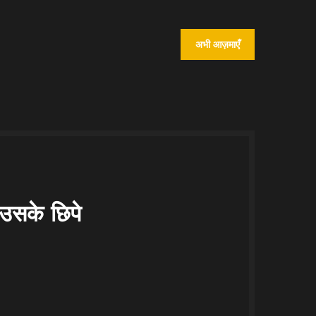
अभी आज़माएँ
: उसके छिपे