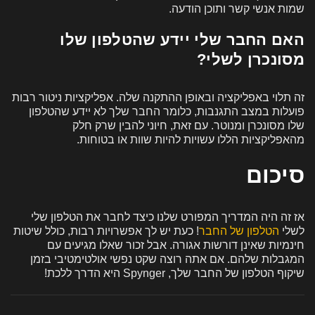
שמות אנשי קשר ותוכן הודעה.
האם החבר שלי יידע שהטלפון שלו
מסונכרן לשלי?
זה תלוי באפליקציה ובאופן ההתקנה שלה. אפליקציות ניטור רבות
פועלות במצב התגנבות, כלומר החבר שלך לא יידע שהטלפון
שלו מסונכרן ומנוטר. עם זאת, חיוני להבין שרק חלק
מהאפליקציות הללו עשויות להיות שוות או בטוחות.
סיכום
אז זה היה המדריך המפורט שלנו כיצד לחבר את הטלפון שלי
לשלי
הטלפון של החבר
! כעת יש לך אפשרויות רבות, כולל שיטות
חינמיות שאינן דורשות אגורה. אבל זכור שאלו מגיעים עם
המגבלות שלהם. אם אתה רוצה שקט נפשי אולטימטיבי בזמן
שיקוף הטלפון של החבר שלך, Spynger היא הדרך ללכת!