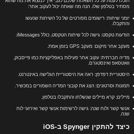
תוכלו לענות על כל השאלות שלכם לגבי איך למצוא את מה שהוא
מסתיר בטלפון שלו. הנה מה שאתה יכול לעקוב אחר:
יומני שיחות: רישומים מפורטים של כל השיחות שנעשו
והתקבלו.
הודעות טקסט: גישה לכל שיחות הטקסט, כולל iMessages.
מעקב אחר מיקום: מעקב GPS בזמן אמת.
מדיה חברתית: עקוב אחר פעילות באפליקציות כמו פייסבוק,
וואטסאפ ואינסטגרם.
היסטוריית דפדפן: ראה את היסטוריית הגלישה באינטרנט.
תמונות וסרטונים: הצג את קובצי המדיה השמורים במכשיר.
מיילים: קרא מיילים שנשלחו והתקבלו בטלפון.
אנשי קשר ולוח שנה: גישה לרשימות אנשי קשר ואירועי לוח
שנה.
כיצד להתקין Spynger ב-iOS