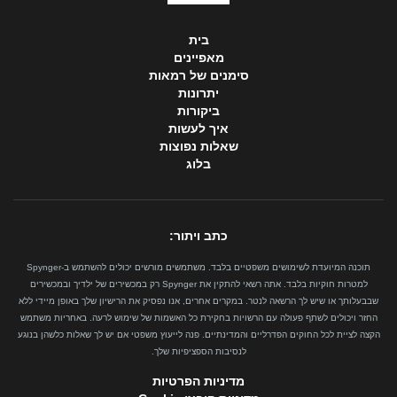
בית
מאפיינים
סימנים של רמאות
יתרונות
ביקורות
איך לעשות
שאלות נפוצות
בלוג
כתב ויתור:
תוכנה המיועדת לשימושים משפטיים בלבד. משתמשים מורשים יכולים להשתמש ב-Spynger
למטרות חוקיות בלבד. אתה רשאי להתקין את Spynger רק במכשירים של ילדיך ובמכשירים
שבבעלותך או שיש לך הרשאה לנטר. במקרים אחרים, אנו נפסיק את הרישיון שלך באופן מיידי ללא
החזר ויכולים לשתף פעולה עם הרשויות בחקירת כל האשמות של שימוש לרעה. באחריות משתמש
הקצה לציית לכל החוקים הפדרליים והמדינתיים. פנה לייעוץ משפטי אם יש לך שאלות כלשהן בנוגע
לנסיבות הספציפיות שלך.
מדיניות הפרטיות