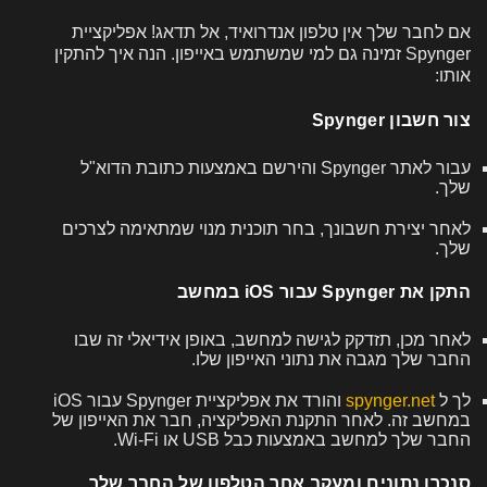
אם לחבר שלך אין טלפון אנדרואיד, אל תדאג! אפליקציית
Spynger זמינה גם למי שמשתמש באייפון. הנה איך להתקין
אותו:
צור חשבון Spynger
עבור לאתר Spynger והירשם באמצעות כתובת הדוא"ל
שלך.
לאחר יצירת חשבונך, בחר תוכנית מנוי שמתאימה לצרכים
שלך.
התקן את Spynger עבור iOS במחשב
לאחר מכן, תזדקק לגישה למחשב, באופן אידיאלי זה שבו
החבר שלך מגבה את נתוני האייפון שלו.
לך ל
spynger.net
והורד את אפליקציית Spynger עבור iOS
במחשב זה. לאחר התקנת האפליקציה, חבר את האייפון של
החבר שלך למחשב באמצעות כבל USB או Wi-Fi.
סנכרן נתונים ומעקב אחר הטלפון של החבר שלך