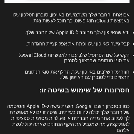
אם אתה והחבר שלך משתמשים באייפון, סנכרון הטלפון שלו
באמצעות iCloud הוא פשוט. כך תוכל לעשות זאת:
ודא שהאייפון שלך מחובר ל-Apple ID של החבר שלך.
קבל גישה לאייפון שלו ופתח את אפליקציית ההגדרות.
הקש על שם הפרופיל שלו, עבור לאפשרות iCloud והפעל
את סוגי הנתונים שברצונך לסנכרן.
חזור על השלבים באייפון שלך, החלף את סוגי הנתונים
הרצויים כדי לסנכרן עם האייפון שלו.
חסרונות של שימוש בשיטה זו:
כמו בסנכרון חשבון Google, השגת גישה ל-Apple ID והסיסמה
של החבר שלך יכולה להיות בעייתית. שיטה זו גם לא מאפשרת
לך לעקוב אחר מדיה חברתית או פעילויות מסוימות ספציפיות
לאפליקציה, מה שמגביל את היקף הנתונים שאתה יכול לגשת
אליהם.