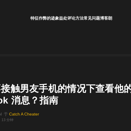
特征
作弊的迹象
益处
评论
方法
常见问题
博客
朗
不接触男友手机的情况下查看他
ook 消息？指南
l
于
Catch A Cheater
13 分钟