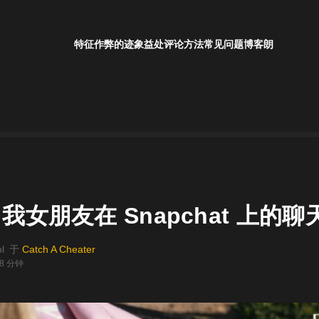
特征
作弊的迹象
益处
评论
方法
常见问题
博客
朗
我女朋友在 Snapchat 上的聊
l
于
Catch A Cheater
8 分钟