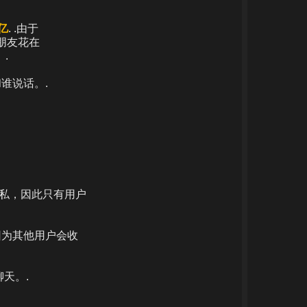
 亿
. .由于
女朋友花在
.
谁说话。.
隐私，因此只有用户
因为其他用户会收
聊天。.