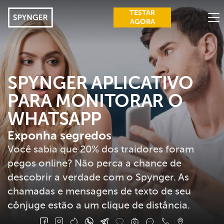
TESTAR
AGORA
FUNÇÕES
SINAIS DE TRAIÇÃO
SPYNGER APLICATIVO
PARA MONITORAR O
BENEFÍCIOS
WHATSAPP
AVALIAÇÕES
Exponha segredos
GUIAS
Você sabia que 20% dos traidores foram
ENTRAR
pegos online? Não perca a chance de
descobrir a verdade com o Spynger. As
PERGUNTAS FREQUENTES
chamadas e mensagens de texto de seu
BLOG
cônjuge estão a um clique de distância.