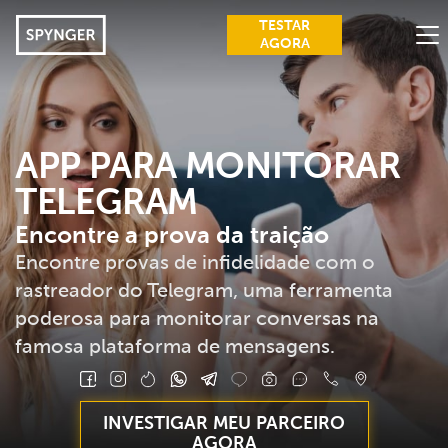
TESTAR
AGORA
FUNÇÕES
SINAIS DE TRAIÇÃO
APP PARA MONITORAR
TELEGRAM
BENEFÍCIOS
Encontre a prova da traição
AVALIAÇÕES
Encontre provas de infidelidade com o
GUIAS
rastreador do Telegram, uma ferramenta
poderosa para monitorar conversas na
ENTRAR
famosa plataforma de mensagens.
PERGUNTAS FREQUENTES
BLOG
INVESTIGAR MEU PARCEIRO
AGORA