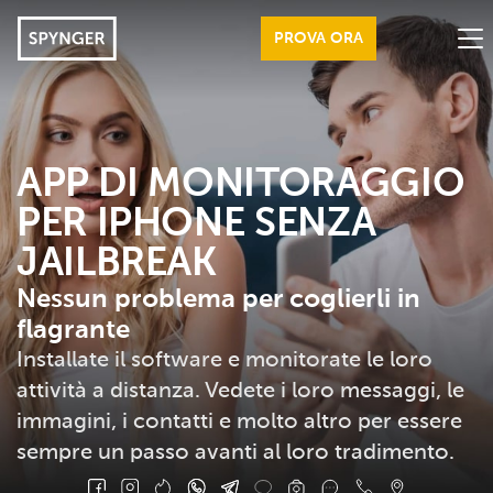
PROVA ORA
FUNZIONI
SEGNI DI TRADIMENTO
APP DI MONITORAGGIO
PER IPHONE SENZA
BENEFICI
JAILBREAK
RECENSIONI
Nessun problema per coglierli in
ISTRUZIONI
flagrante
ACCEDI
Installate il software e monitorate le loro
attività a distanza. Vedete i loro messaggi, le
DOMANDE FREQUENTI
immagini, i contatti e molto altro per essere
BLOG
sempre un passo avanti al loro tradimento.