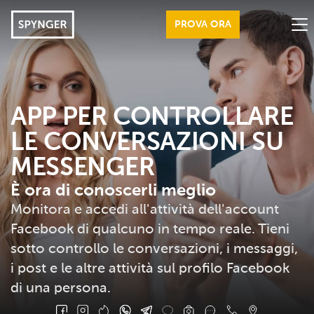
PROVA ORA
FUNZIONI
SEGNI DI TRADIMENTO
APP PER CONTROLLARE
LE CONVERSAZIONI SU
BENEFICI
MESSENGER
RECENSIONI
È ora di conoscerli meglio
ISTRUZIONI
Monitora e accedi all'attività dell'account
ACCEDI
Facebook di qualcuno in tempo reale. Tieni
sotto controllo le conversazioni, i messaggi,
DOMANDE FREQUENTI
i post e le altre attività sul profilo Facebook
BLOG
di una persona.