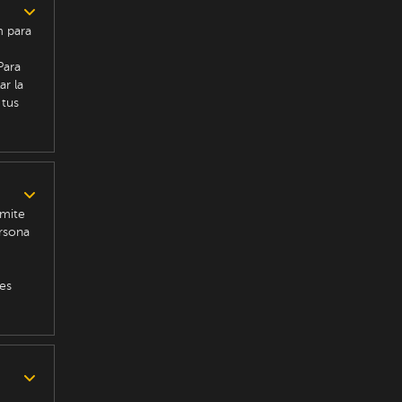
m para
Para
ar la
 tus
rmite
ersona
es