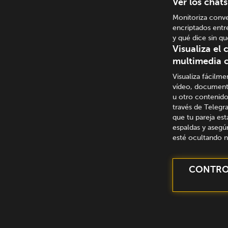
Ver los chats
Monitoriza conve
encriptados entre
y qué dice sin qu
Visualiza el
multimedia 
Visualiza fácilme
vídeo, document
u otro contenid
través de Telegr
que tu pareja est
espaldas y asegú
esté ocultando n
CONTROL