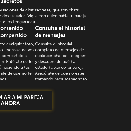
 secretos
rsaciones de chat secretas, que son chats
 dos usuarios. Vigila con quién habla tu pareja
e ellos tengan idea.
 contenido
Consulta el historial
compartido
de mensajes
nte cualquier foto,
Consulta el historial
o, mensaje de voz
completo de mensajes de
o compartido a
cualquier chat de Telegram
am. Entérate de lo
y descubre de qué ha
á haciendo a tus
estado hablando tu pareja.
rate de que no te
Asegúrate de que no estén
ada.
tramando nada sospechoso.
AR A MI PAREJA
AHORA