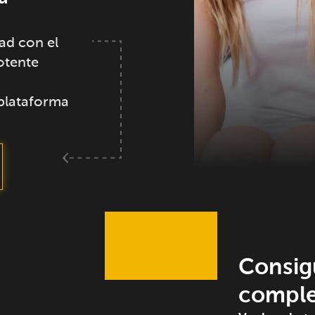
ad con el
otente
 plataforma
Consig
comple