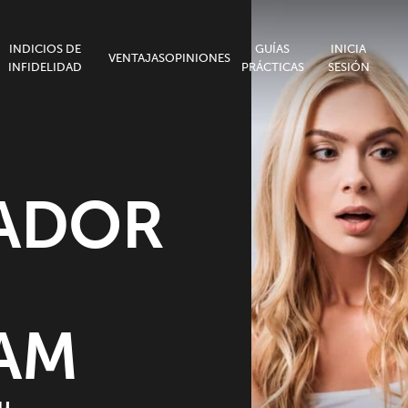
INDICIOS DE
GUÍAS
INICIA
VENTAJAS
OPINIONES
INFIDELIDAD
PRÁCTICAS
SESIÓN
ADOR
AM
su