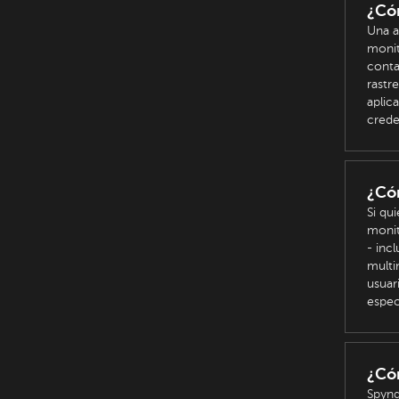
¿Cóm
Una a
monit
conta
rastr
aplic
crede
¿Cóm
Si qu
monit
- inc
multi
usuar
espec
¿Có
Spyng