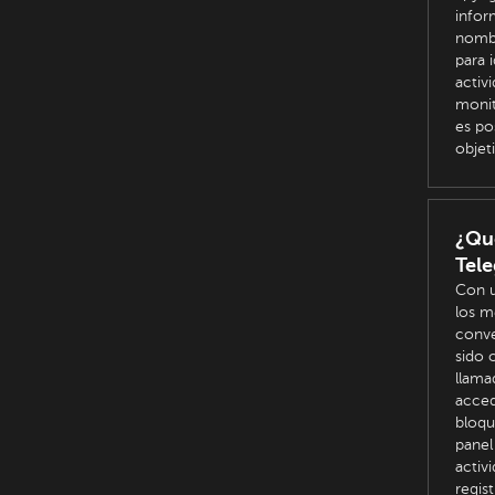
infor
nombr
para 
activ
monit
es po
objet
¿Qu
Tel
Con u
los m
conve
sido 
llama
acced
bloqu
panel
activ
regis