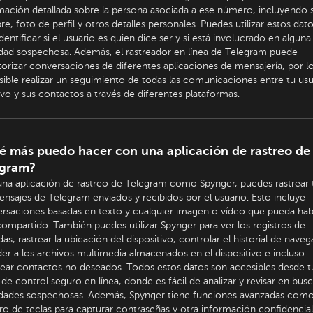
mación detallada sobre la persona asociada a ese número, incluyendo 
e, foto de perfil y otros detalles personales. Puedes utilizar estos dat
identificar si el usuario es quien dice ser y si está involucrado en alguna
idad sospechosa. Además, el rastreador en línea de Telegram puede
orizar conversaciones de diferentes aplicaciones de mensajería, por l
sible realizar un seguimiento de todas las comunicaciones entre tu usu
ivo y sus contactos a través de diferentes plataformas.
é más puedo hacer con una aplicación de rastreo de
egram?
na aplicación de rastreo de Telegram como Spynger, puedes rastrear
ensajes de Telegram enviados y recibidos por el usuario. Esto incluye
rsaciones basadas en texto y cualquier imagen o vídeo que pueda ha
compartido. También puedes utilizar Spynger para ver los registros de
das, rastrear la ubicación del dispositivo, controlar el historial de naveg
er a los archivos multimedia almacenados en el dispositivo e incluso
ear contactos no deseados. Todos estos datos son accesibles desde t
 de control seguro en línea, donde es fácil de analizar y revisar en bus
idades sospechosas. Además, Spynger tiene funciones avanzadas como
tro de teclas para capturar contraseñas y otra información confidencial