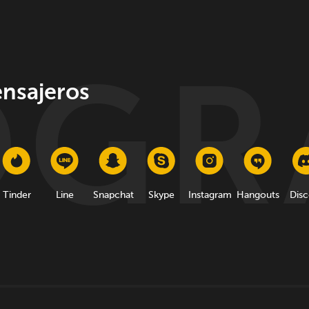
nsajeros
Tinder
Line
Snapchat
Skype
Instagram
Hangouts
Disc