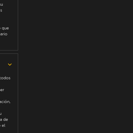
su
os
o que
ario
 todos
ber
ación,
u
ca de
 el