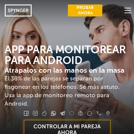
PROBAR
AHORA
CARACTERÍSTICAS
INDICIOS DE INFIDELIDAD
APP PARA MONITOREAR
PARA ANDROID
VENTAJAS
Atrápalos con las manos en la masa
OPINIONES
El 38% de las parejas se separan por
GUÍAS PRÁCTICAS
fisgonear en los teléfonos. Sé más astuto.
Usa la app de monitoreo remoto para
INICIA SESIÓN
Android.
PREGUNTAS FRECUENTES
BLOG
CONTROLAR A MI PAREJA
AHORA