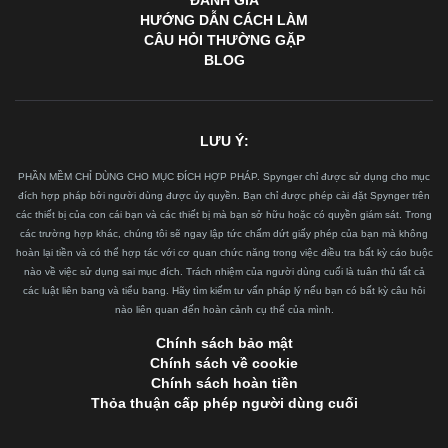
ĐÁNH GIÁ
HƯỚNG DẪN CÁCH LÀM
CÂU HỎI THƯỜNG GẶP
BLOG
LƯU Ý:
PHẦN MỀM CHỈ DÙNG CHO MỤC ĐÍCH HỢP PHÁP. Spynger chỉ được sử dụng cho mục
đích hợp pháp bởi người dùng được ủy quyền. Bạn chỉ được phép cài đặt Spynger trên
các thiết bị của con cái bạn và các thiết bị mà bạn sở hữu hoặc có quyền giám sát. Trong
các trường hợp khác, chúng tôi sẽ ngay lập tức chấm dứt giấy phép của bạn mà không
hoàn lại tiền và có thể hợp tác với cơ quan chức năng trong việc điều tra bất kỳ cáo buộc
nào về việc sử dụng sai mục đích. Trách nhiệm của người dùng cuối là tuân thủ tất cả
các luật liên bang và tiểu bang. Hãy tìm kiếm tư vấn pháp lý nếu bạn có bất kỳ câu hỏi
nào liên quan đến hoàn cảnh cụ thể của mình.
Chính sách bảo mật
Chính sách về cookie
Chính sách hoàn tiền
Thỏa thuận cấp phép người dùng cuối