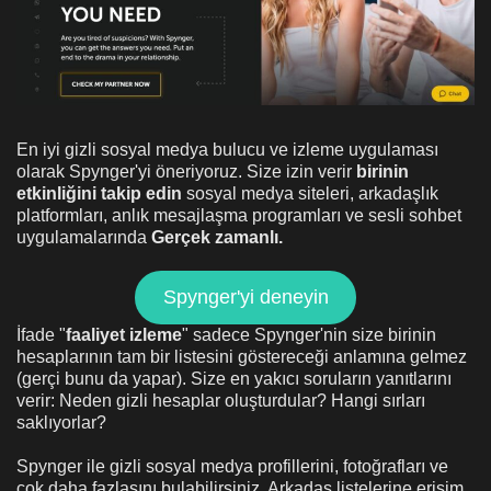
En iyi gizli sosyal medya bulucu ve izleme uygulaması
olarak Spynger'yi öneriyoruz. Size izin verir
birinin
etkinliğini takip edin
sosyal medya siteleri, arkadaşlık
platformları, anlık mesajlaşma programları ve sesli sohbet
uygulamalarında
Gerçek zamanlı.
Spynger'yi deneyin
İfade "
faaliyet izleme
" sadece Spynger'nin size birinin
hesaplarının tam bir listesini göstereceği anlamına gelmez
(gerçi bunu da yapar). Size en yakıcı soruların yanıtlarını
verir: Neden gizli hesaplar oluşturdular? Hangi sırları
saklıyorlar?
Spynger ile gizli sosyal medya profillerini, fotoğrafları ve
çok daha fazlasını bulabilirsiniz. Arkadaş listelerine erişim