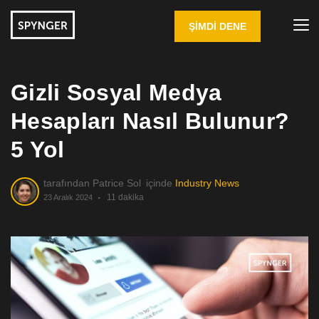
ŞIMDI DENE
Gizli Sosyal Medya
Hesapları Nasıl Bulunur?
5 Yol
tarafından
Patrice Sol
içinde
Industry News
11 dakika
23 Aralık 2024