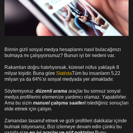
Birinin gizli sosyal medya hesaplarını nasıl bulacağınızı
bulmaya mı çalışıyorsunuz? Bunun iyi bir nedeni var.
Rakamları doğru hatırlıyorsak, küresel nüfus yaklaşık 8
milyar kişidir. Buna göre
Statista
Tüm bu insanların 5,22
milyarı ya da 64%'si sosyal medyada yer almaktadır.
Söylemiyoruz.
düzenli arama
araçlar bu sonsuz sosyal
medya profillerini elemenize yardımcı olamaz. Yapabilirler.
Ama bu sizin
manuel çalışma saatleri
istediğiniz sonuçları
elde etmek için çalışın.
Zamandan tasarruf etmek ve gizli profilleri dakikalar içinde
bulmak istiyorsanız
,
Bizi izlemeye devam edin çünkü bu
yazıda size
en iyi araçlar ve püf noktaları
Bunu