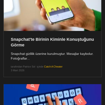
Snapchat'te Birinin Kiminle Konuştuğunu
Görme
Snapchat gizlilik üzerine kurulmuştur. Mesajlar kaybolur.
Fotoğraflar...
tarafından
Patrice Sol
içinde
Catch A Cheater
3 Mart 2026