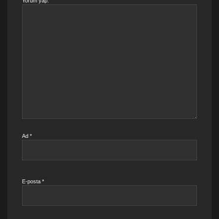
Yorum yap:
Ad
*
E-posta
*