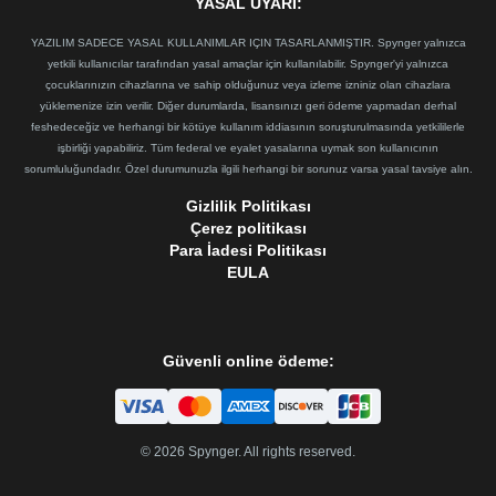
YASAL UYARI:
YAZILIM SADECE YASAL KULLANIMLAR IÇIN TASARLANMIŞTIR. Spynger yalnızca
yetkili kullanıcılar tarafından yasal amaçlar için kullanılabilir. Spynger'yi yalnızca
çocuklarınızın cihazlarına ve sahip olduğunuz veya izleme izniniz olan cihazlara
yüklemenize izin verilir. Diğer durumlarda, lisansınızı geri ödeme yapmadan derhal
feshedeceğiz ve herhangi bir kötüye kullanım iddiasının soruşturulmasında yetkililerle
işbirliği yapabiliriz. Tüm federal ve eyalet yasalarına uymak son kullanıcının
sorumluluğundadır. Özel durumunuzla ilgili herhangi bir sorunuz varsa yasal tavsiye alın.
Gizlilik Politikası
Çerez politikası
Para İadesi Politikası
EULA
Güvenli online ödeme:
©
2026
Spynger. All rights reserved.