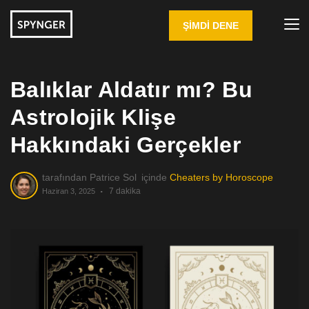
ŞIMDI DENE
Balıklar Aldatır mı? Bu
Astrolojik Klişe
Hakkındaki Gerçekler
tarafından
Patrice Sol
içinde
Cheaters by Horoscope
7 dakika
Haziran 3, 2025