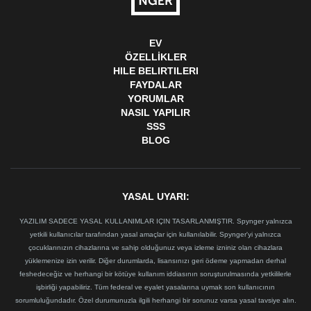
EV
ÖZELLIKLER
HILE BELIRTILERI
FAYDALAR
YORUMLAR
NASIL YAPILIR
SSS
BLOG
YASAL UYARI:
YAZILIM SADECE YASAL KULLANIMLAR IÇIN TASARLANMIŞTIR. Spynger yalnızca
yetkili kullanıcılar tarafından yasal amaçlar için kullanılabilir. Spynger'yi yalnızca
çocuklarınızın cihazlarına ve sahip olduğunuz veya izleme izniniz olan cihazlara
yüklemenize izin verilir. Diğer durumlarda, lisansınızı geri ödeme yapmadan derhal
feshedeceğiz ve herhangi bir kötüye kullanım iddiasının soruşturulmasında yetkililerle
işbirliği yapabiliriz. Tüm federal ve eyalet yasalarına uymak son kullanıcının
sorumluluğundadır. Özel durumunuzla ilgili herhangi bir sorunuz varsa yasal tavsiye alın.