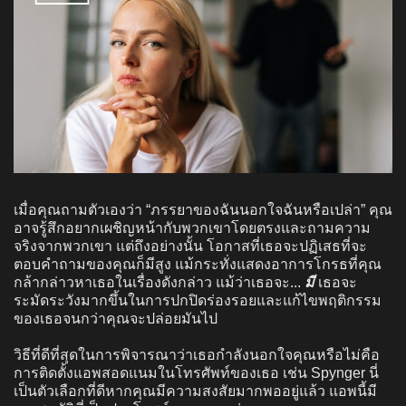
เมื่อคุณถามตัวเองว่า “ภรรยาของฉันนอกใจฉันหรือเปล่า” คุณ
อาจรู้สึกอยากเผชิญหน้ากับพวกเขาโดยตรงและถามความ
จริงจากพวกเขา แต่ถึงอย่างนั้น โอกาสที่เธอจะปฏิเสธที่จะ
ตอบคำถามของคุณก็มีสูง แม้กระทั่งแสดงอาการโกรธที่คุณ
กล้ากล่าวหาเธอในเรื่องดังกล่าว แม้ว่าเธอจะ...
มี
เธอจะ
ระมัดระวังมากขึ้นในการปกปิดร่องรอยและแก้ไขพฤติกรรม
ของเธอจนกว่าคุณจะปล่อยมันไป
วิธีที่ดีที่สุดในการพิจารณาว่าเธอกำลังนอกใจคุณหรือไม่คือ
การติดตั้งแอพสอดแนมในโทรศัพท์ของเธอ เช่น Spynger นี่
เป็นตัวเลือกที่ดีหากคุณมีความสงสัยมากพออยู่แล้ว แอพนี้มี