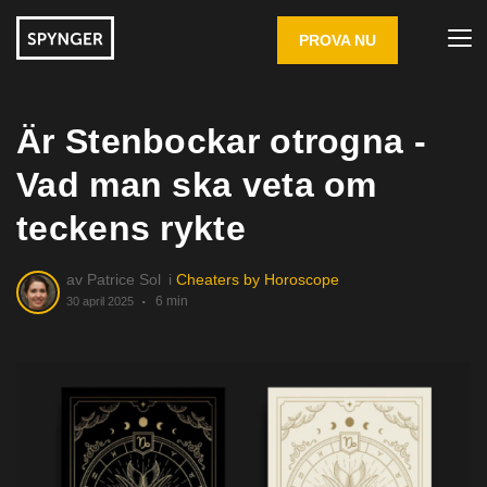
PROVA NU
Är Stenbockar otrogna -
Vad man ska veta om
teckens rykte
av
Patrice Sol
i
Cheaters by Horoscope
6 min
30 april 2025