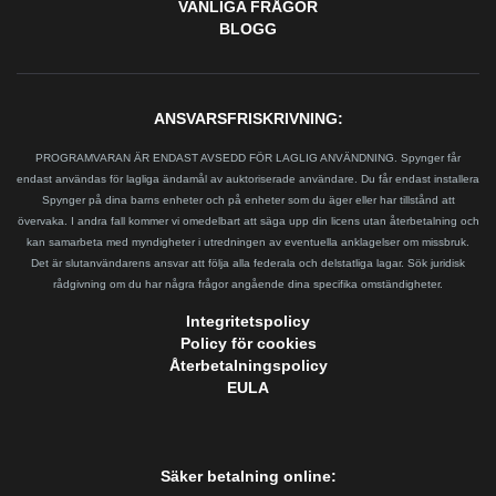
VANLIGA FRÅGOR
BLOGG
ANSVARSFRISKRIVNING:
PROGRAMVARAN ÄR ENDAST AVSEDD FÖR LAGLIG ANVÄNDNING. Spynger får
endast användas för lagliga ändamål av auktoriserade användare. Du får endast installera
Spynger på dina barns enheter och på enheter som du äger eller har tillstånd att
övervaka. I andra fall kommer vi omedelbart att säga upp din licens utan återbetalning och
kan samarbeta med myndigheter i utredningen av eventuella anklagelser om missbruk.
Det är slutanvändarens ansvar att följa alla federala och delstatliga lagar. Sök juridisk
rådgivning om du har några frågor angående dina specifika omständigheter.
Integritetspolicy
Policy för cookies
Återbetalningspolicy
EULA
Säker betalning online: