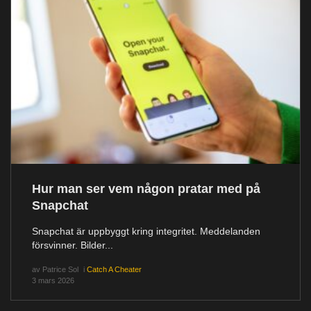
Hur man ser vem någon pratar med på
Snapchat
Snapchat är uppbyggt kring integritet. Meddelanden
försvinner. Bilder...
av
Patrice Sol
i
Catch A Cheater
3 mars 2026