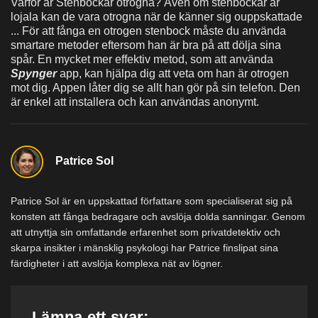
Varför är Stenbockar otrogna? Även om stenbockar är
lojala kan de vara otrogna när de känner sig ouppskattade
... För att fånga en otrogen stenbock måste du använda
smartare metoder eftersom han är bra på att dölja sina
spår. En mycket mer effektiv metod, som att använda
Spynger
app, kan hjälpa dig att veta om han är otrogen
mot dig. Appen låter dig se allt han gör på sin telefon. Den
är enkel att installera och kan användas anonymt.
Patrice Sol
Patrice Sol är en uppskattad författare som specialiserat sig på
konsten att fånga bedragare och avslöja dolda sanningar. Genom
att utnyttja sin omfattande erfarenhet som privatdetektiv och
skarpa insikter i mänsklig psykologi har Patrice finslipat sina
färdigheter i att avslöja komplexa nät av lögner.
Lämna ett svar: