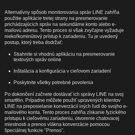
Alternatívny spôsob monitorovania správ LINE zahŕňa
použitie aplikácie tretej strany na presmerovanie
prichádzajúcich správ na sekundárne konto alebo e-
mailovú adresu. Tento proces si však zvyčajne vyžaduje
niekoľkominútový prístup k zariadeniu. Tu je uvedený
postup, ktorý treba dodržať:
Stiahnite si vhodnú aplikáciu na presmerovanie
textových správ online
Inštalácia a konfigurácia v cieľovom zariadení
Poskytnite všetky potrebné povolenia
Po dokončení začnete dostávať ich správy LINE na svoj
smartfón. Prípadne môžete použiť upravených klientov
LINE na preposielanie konverzácií iných ľudí do svojho e-
mailového konta. Tento proces zahŕňa získanie fyzického
prístupu k cieľovému zariadeniu, otvorenie chatovacej
miestnosti a prenos vlákna konverzácie pomocou
špeciálnej funkcie "Prenos".