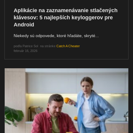
Aplikácie na zaznamenávanie stlačených
klávesov: 5 najlepších keyloggerov pre
Android
Niekedy sú odpovede, ktoré hľadáte, skryté...
podľa
Patrice Sol
na stránke
Catch A Cheater
február 16, 2026