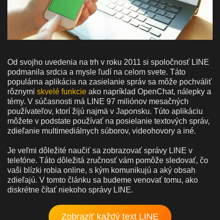
Od svojho uvedenia na trh v roku 2011 si spoločnosť LINE
podmanila srdcia a mysle ľudí na celom svete. Táto
populárna aplikácia na zasielanie správ sa môže pochváliť
rôznymi
skvelé funkcie
ako napríklad OpenChat, nálepky a
témy. V súčasnosti má LINE 97 miliónov mesačných
používateľov, ktorí žijú najmä v Japonsku. Túto aplikáciu
môžete v podstate používať na posielanie textových správ,
zdieľanie multimediálnych súborov, videohovory a iné.
Je veľmi dôležité naučiť sa zobrazovať správy LINE v
telefóne. Táto dôležitá zručnosť vám pomôže sledovať, čo
vaši blízki robia online, s kým komunikujú a aký obsah
zdieľajú. V tomto článku sa budeme venovať tomu, ako
diskrétne čítať niekoho správy LINE.
Zobraziť každý text LINE