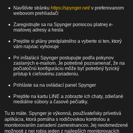
Navštívte stránku
https://spynger.net/
v preferovanom
webovom prehliadači
Zaregistrujte sa na Spynger pomocou platnej e-
mailovej adresy a hesla
Prejdite si plány predplatného a vyberte si ten, ktorý
vám najviac vyhovuje
Pri inštalácii Spynger postupujte podľa pokynov
zaslaných e-mailom. Je potrebné poznamenať, že na
počiatočnú konfiguráciu môže byť potrebný fyzický
prístup k cieľovému zariadeniu.
Prihláste sa na ovládací panel Spynger
Prejdite na kartu LINE a zobrazte ich chaty, zdieľané
mediálne súbory a časové pečiatky.
Tu to máte. Spynger je výkonná, používateľsky prívetivá
aplikácia, ktorá pomáha s rodičovskou kontrolou a
monitorovaním zariadení zamestnancov. Jej neobmedzené
možnosti z nej robia jeden z najlepších monitorovacích