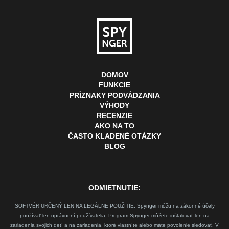
DOMOV
FUNKCIE
PRÍZNAKY PODVÁDZANIA
VÝHODY
RECENZIE
AKO NA TO
ČASTO KLADENÉ OTÁZKY
BLOG
ODMIETNUTIE:
SOFTVÉR URČENÝ LEN NA LEGÁLNE POUŽITIE. Spynger môžu na zákonné účely
používať len oprávnení používatelia. Program Spynger môžete inštalovať len na
zariadenia svojich detí a na zariadenia, ktoré vlastníte alebo máte povolenie sledovať. V