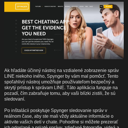
Ak hľadáte účinný nástroj na vzdialené zobrazenie správ
LINE niekoho iného, Spynger by vám mal pomôcť. Tento
spoľahlivý nástroj umožňuje používateľom bezpečný a
skrytý prístup k správam LINE. Táto aplikácia funguje na
pozadí, čím zabraňuje tomu, aby vaši blízki zistili, že sú
sledovaní.
Po inštalácii poskytuje Spynger sledovanie správ v
reálnom čase, aby ste mali vždy aktuálne informácie o
aktivite vašich detí v chate. Pohodlne si môžete prezerať
ich odoslané a prijaté správy, zdieľané fotografie, videá a