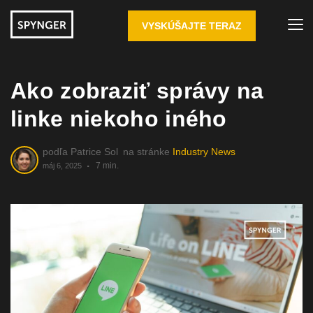
VYSKÚŠAJTE TERAZ
Ako zobraziť správy na
linke niekoho iného
podľa
Patrice Sol
na stránke
Industry News
7 min.
máj 6, 2025