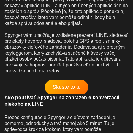
odkazy v aplikácii LINE a iných obľúbených aplikáciách na
zasielanie správ. Pôsobivé je, že táto aplikácia ponúka aj
časové značky, ktoré vám pomôžu odhaliť, kedy bola
každá správa odoslaná alebo prijatá.
Spynger vám umožňuje vzdialene prezerať LINE, sledovať
protokoly hovorov, sledovať polohu GPS a robiť snímky
obrazovky cieľového zariadenia. Dodáva sa aj s presným
keyloggerom, ktorý zachytáva stlačené klávesy vašej
blízkej osoby počas písania. Táto aplikácia je uctievaná
pre svoju schopnosť pomôcť používateľom prichytiť ich
podvádzajúcich manželov.
Skúste to tu
Ako používať Spynger na zobrazenie konverzácií
niekoho na LINE
Proces konfigurácie Spynger v cieľovom zariadení je
pomerne jednoduchý a trvá menej ako 5 minút. Tu je
sprievodca krok za krokom, ktorý vám pomôže: