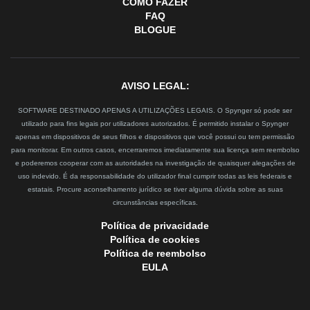
COMO FAZER
FAQ
BLOGUE
AVISO LEGAL:
SOFTWARE DESTINADO APENAS A UTILIZAÇÕES LEGAIS. O Spynger só pode ser
utilizado para fins legais por utilizadores autorizados. É permitido instalar o Spynger
apenas em dispositivos de seus filhos e dispositivos que você possui ou tem permissão
para monitorar. Em outros casos, encerraremos imediatamente sua licença sem reembolso
e poderemos cooperar com as autoridades na investigação de quaisquer alegações de
uso indevido. É da responsabilidade do utilizador final cumprir todas as leis federais e
estatais. Procure aconselhamento jurídico se tiver alguma dúvida sobre as suas
circunstâncias específicas.
Política de privacidade
Política de cookies
Política de reembolso
EULA