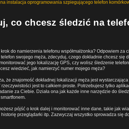
na instalacja oprogramowania szpiegującego telefon komórkow
j, co chcesz śledzić na telef
zy krok do namierzenia telefonu współmałżonka? Odpowiem za c
 telefon swojego męża, zdecyduj, czego dokładnie chcesz się 
monitorować jego lokalizację GPS, czy wolisz śledzenie telef
cesz wiedzieć, jak namierzyć numer mojego męża?
a, że znajomość dokładnej lokalizacji męża jest wystarczając
zeczywistości jest to całkiem proste. Potrzebujesz tylko aplikac
adanie za Ciebie. Działa ona jak każde inne narzędzie do śled
e smartfonem.
 możesz pójść o krok dalej i monitorować inne dane, takie jak w
, historię przeglądarki itp. Zazwyczaj wszystko sprowadza się do