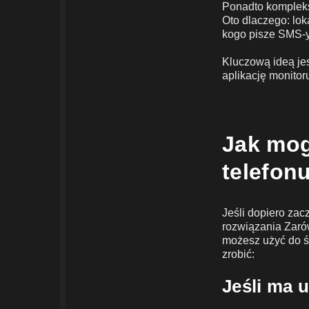
Ponadto komplekso
Oto dlaczego: loka
kogo pisze SMS-y
Kluczową ideą jes
aplikację monitor
Jak mog
telefon
Jeśli dopiero zac
rozwiązania Zaró
możesz użyć do śl
zrobić:
Jeśli ma 