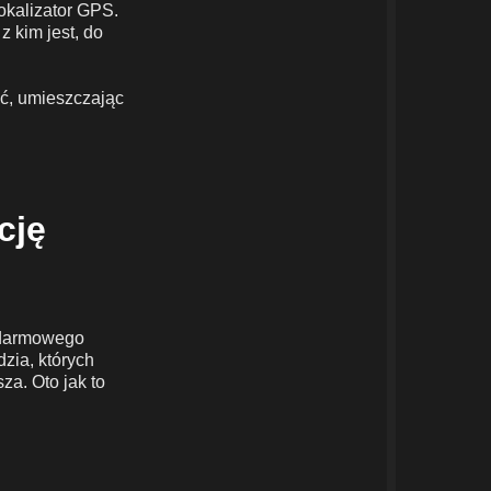
okalizator GPS.
z kim jest, do
eć, umieszczając
cję
d darmowego
zia, których
za. Oto jak to