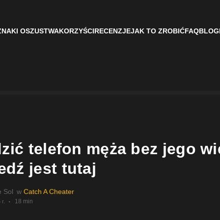
ZNAKI OSZUSTWA
KORZYŚCI
RECENZJE
JAK TO ZROBIĆ
FAQ
BLOG
dzić telefon męża bez jego w
dź jest tutaj
e Sol
w
Catch A Cheater
18 min
 r.