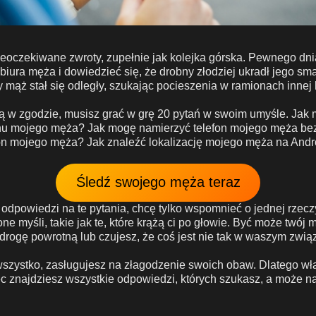
nieoczekiwane zwroty, zupełnie jak kolejka górska. Pewnego dn
 biura męża i dowiedzieć się, że drobny złodziej ukradł jego sm
y mąż stał się odległy, szukając pocieszenia w ramionach innej 
wą w zgodzie, musisz grać w grę 20 pytań w swoim umyśle. Jak 
fonu mojego męża? Jak mogę namierzyć telefon mojego męża be
fon mojego męża? Jak znaleźć lokalizację mojego męża na Andr
Śledź swojego męża teraz
odpowiedzi na te pytania, chcę tylko wspomnieć o jednej rzec
one myśli, takie jak te, które krążą ci po głowie. Być może twój 
drogę powrotną lub czujesz, że coś jest nie tak w waszym zwią
szystko, zasługujesz na złagodzenie swoich obaw. Dlatego wła
ec znajdziesz wszystkie odpowiedzi, których szukasz, a może na