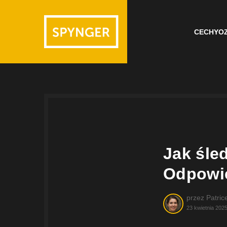
CECHY
O
Jak śle
Odpowie
przez
Patric
23 kwietnia 2025