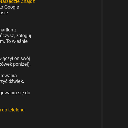
Narzędzie Znajdź
nto Google
asie
artfon z
ńczysz, zaloguj
m. To właśnie
yłączył on swój
zówek poniżej).
terowania
rzyć dźwięk.
ogowaniu się do
 do telefonu