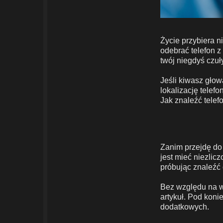
Życie przybiera 
odebrać telefon z
twój niegdyś czuł
Jeśli kiwasz gło
lokalizację tele
Jak znaleźć tele
Zanim przejdę do 
jest mieć niezlicz
próbując znaleźć 
Bez względu na w
artykuł. Pod koni
dodatkowych.