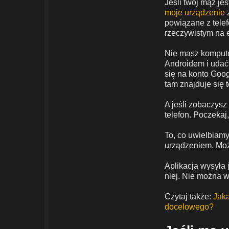
Jeśli twój mąż je
moje urządzenie
z
powiązane z telef
rzeczywistym na 
Nie masz komputer
Androidem i udać 
się na konto Goo
tam znajduje się 
A jeśli zobaczysz
telefon. Poczekaj
To, co uwielbiamy
urządzeniem. Moż
Aplikacja wysyła
niej. Nie można w
Czytaj także:
Jaka
docelowego?