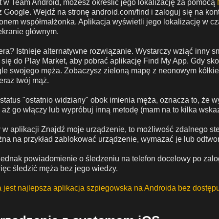
st w Team Android, możesz określić jego lokalizację za pomocą
 Google. Wejdź na stronę android.com/find i zaloguj się na ko
onem współmałżonka. Aplikacja wyświetli jego lokalizację w cz
ekranie głównym.
a? Istnieje alternatywne rozwiązanie. Wystarczy wziąć inny sm
się do Play Market, aby pobrać aplikację Find My App. Gdy sko
gle swojego męża. Zobaczysz zieloną mapę z neonowym kółkie
teraz twój mąż.
 status "ostatnio widziany" obok imienia męża, oznacza to, że w
, aż go włączy lub wypróbuj inną metodę (mam na to kilka wska
 w aplikacji Znajdź moje urządzenie, to możliwość zdalnego s
na na przykład zablokować urządzenie, wymazać je lub odtwo
 jednak powiadomienie o śledzeniu na telefon docelowy po zal
ięc śledzić męża bez jego wiedzy.
 jest najlepsza aplikacja szpiegowska na Androida bez dostępu