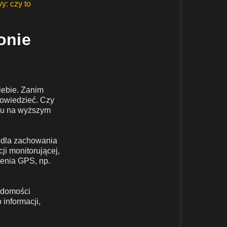
y: czy to
onie
iebie. Zanim
dowiedzieć. Czy
onu na wyższym
a dla zachowania
ji monitorującej,
zenia GPS, np.
iadomości
 informacji,