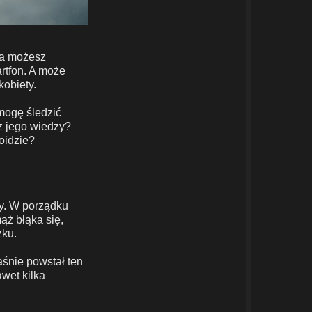
ia możesz
artfon. A może
kobiety.
mogę śledzić
z jego wiedzy?
oidzie?
zy. W porządku
mąż błąka się,
zku.
śnie powstał ten
wet kilka